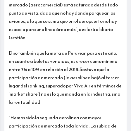
mercado (aerocomercial) está saturado desde todo
punto de vista, dado que no hay donde parquear los
aviones, a lo que se suma que en el aeropuerto no hay
espacio para una línea área más”, declaró al diario
Gestión.
Dijo también que la meta de Peruvian para este año,
en cuanto a boletos vendidos, es crecer como mínimo
entre 7% a 10% en relación al 2018. Sostuvo que la
participación de mercado (la aerolínea bajó al tercer
lugar del ranking, superado por Viva Air en términos de
‘market share’) no es lo que manda en la industria, sino
la rentabilidad.
“Hemos sido la segunda aerolínea con mayor
participación de mercado toda la vida. La subida de