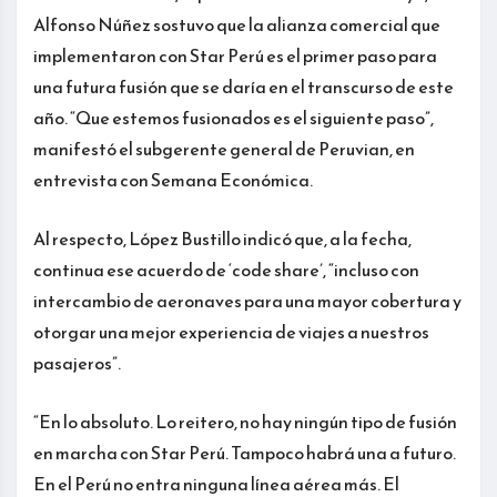
Alfonso Núñez sostuvo que la alianza comercial que
implementaron con Star Perú es el primer paso para
una futura fusión que se daría en el transcurso de este
año. “Que estemos fusionados es el siguiente paso”,
manifestó el subgerente general de Peruvian, en
entrevista con Semana Económica.
Al respecto, López Bustillo indicó que, a la fecha,
continua ese acuerdo de ‘code share’, “incluso con
intercambio de aeronaves para una mayor cobertura y
otorgar una mejor experiencia de viajes a nuestros
pasajeros”.
“En lo absoluto. Lo reitero, no hay ningún tipo de fusión
en marcha con Star Perú. Tampoco habrá una a futuro.
En el Perú no entra ninguna línea aérea más. El