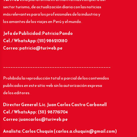
sector turismo, de actualización diaria con las noticias
más relevantes para los profesionales de la industria y
los amantes de los viajes en Perú y el mundo.
Jefa de Publicidad: Patricia Pando
Cel. / WhatsApp: (511) 986210180
Correo: patricia@turiweb.pe
____________________________________________
Prohibida la reproducción total o parcial de los contenidos
publicados en este sitio web sin la autorización expresa
de los editores.
Director General: Lic.
Juan Carlos Castro Carbonell
Cel. / WhatsApp: (511) 987761704
Correo: juancarlos@turiweb.pe
Analista: Carlos Chuquín (carlos.a.chuquin@gmail.com)