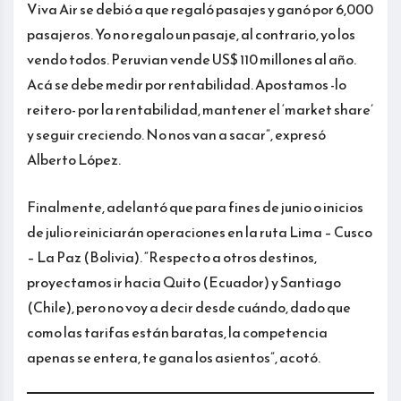
Viva Air se debió a que regaló pasajes y ganó por 6,000
pasajeros. Yo no regalo un pasaje, al contrario, yo los
vendo todos. Peruvian vende US$ 110 millones al año.
Acá se debe medir por rentabilidad. Apostamos -lo
reitero- por la rentabilidad, mantener el ‘market share’
y seguir creciendo. No nos van a sacar”, expresó
Alberto López.
Finalmente, adelantó que para fines de junio o inicios
de julio reiniciarán operaciones en la ruta Lima – Cusco
– La Paz (Bolivia). “Respecto a otros destinos,
proyectamos ir hacia Quito (Ecuador) y Santiago
(Chile), pero no voy a decir desde cuándo, dado que
como las tarifas están baratas, la competencia
apenas se entera, te gana los asientos”, acotó.