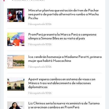
Mincetur plantea que estación de tren de Pachar
sea punto de partida alternativo rumbo a Machu
Picchu
7 de agosto de 2026
PromPerú presenta la Marca Perú a campeona
olímpica Simone Biles en su visita al país
7 de agosto de 2026
Ica: rendirán homenaje a Madame Perotti, primera
mujer que habitó Huacachina
7 de agosto de 2026
Apavit espera cambios en sistema de visas con
México tras restablecimiento de relaciones
diplomáticas
7 de agosto de 2026
Liz Chirinos sería la nueva viceministra de Turismo
y se avecinan cambios en PromPerú