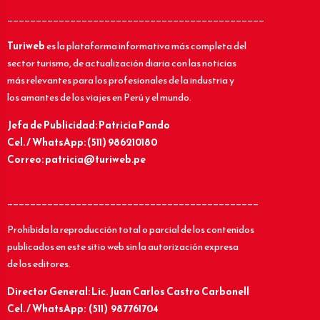
_____________________________________________
Turiweb
es la plataforma informativa más completa del
sector turismo, de actualización diaria con las noticias
más relevantes para los profesionales de la industria y
los amantes de los viajes en Perú y el mundo.
Jefa de Publicidad: Patricia Pando
Cel. / WhatsApp: (511) 986210180
Correo: patricia@turiweb.pe
____________________________________________
Prohibida la reproducción total o parcial de los contenidos
publicados en este sitio web sin la autorización expresa
de los editores.
Director General: Lic.
Juan Carlos Castro Carbonell
Cel. / WhatsApp: (511) 987761704