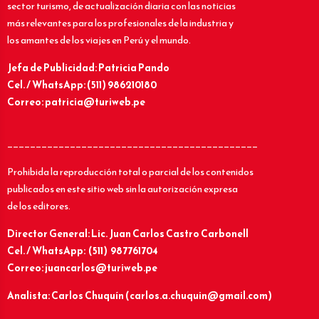
sector turismo, de actualización diaria con las noticias
más relevantes para los profesionales de la industria y
los amantes de los viajes en Perú y el mundo.
Jefa de Publicidad: Patricia Pando
Cel. / WhatsApp: (511) 986210180
Correo: patricia@turiweb.pe
____________________________________________
Prohibida la reproducción total o parcial de los contenidos
publicados en este sitio web sin la autorización expresa
de los editores.
Director General: Lic.
Juan Carlos Castro Carbonell
Cel. / WhatsApp: (511) 987761704
Correo: juancarlos@turiweb.pe
Analista: Carlos Chuquín (carlos.a.chuquin@gmail.com)