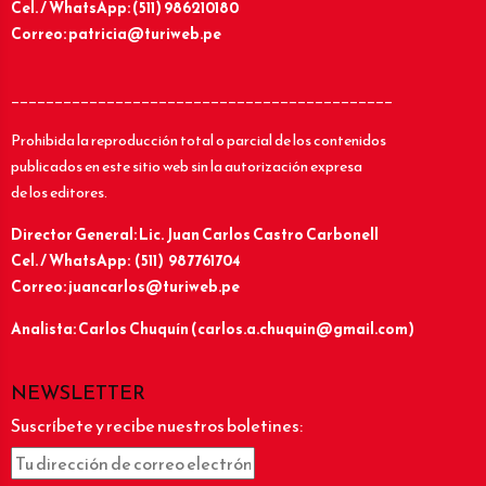
Cel. / WhatsApp: (511) 986210180
Correo: patricia@turiweb.pe
____________________________________________
Prohibida la reproducción total o parcial de los contenidos
publicados en este sitio web sin la autorización expresa
de los editores.
Director General: Lic.
Juan Carlos Castro Carbonell
Cel. / WhatsApp: (511) 987761704
Correo: juancarlos@turiweb.pe
Analista: Carlos Chuquín (carlos.a.chuquin@gmail.com)
NEWSLETTER
Suscríbete y recibe nuestros boletines: