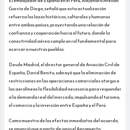
El embajador de España en el Perú, Alejandro Avellán
García de Diego, señaló que esta actualización
refuerza los lazos históricos, culturales y humanos
entre ambos países, proyectando una relación de
confianza y cooperación hacia el futuro, donde la
conectividad aérea cumple un rol fundamental para
acercar a nuestros pueblos.
Desde Madrid, el director general de Aviación Civil de
España, David Benito, subrayó que la eliminación de
restricciones en las operaciones comerciales otorga a
las aerolíneas la flexibilidad necesaria para responder
a la demanda real del mercado, impulsando el turismo,
el comercio y la inversión entre España y el Perú.
Como muestra de los efectos inmediatos del acuerdo,
se anunció que a partir de junio el Aeropuerto