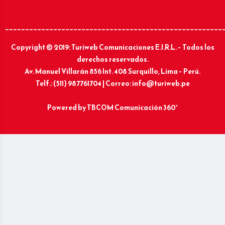
______________________________________________________
Copyright © 2019: Turiweb Comunicaciones E.I.R.L. – Todos los
derechos reservados.
Av. Manuel Villarán 856 Int. 408 Surquillo, Lima – Perú.
Telf.: (511) 987761704 | Correo: info@turiweb.pe
Powered by
TBCOM Comunicación 360°