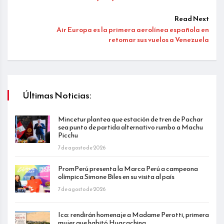
Read Next
Air Europa es la primera aerolínea española en
retomar sus vuelos a Venezuela
Últimas Noticias:
Mincetur plantea que estación de tren de Pachar
sea punto de partida alternativo rumbo a Machu
Picchu
7 de agosto de 2026
PromPerú presenta la Marca Perú a campeona
olímpica Simone Biles en su visita al país
7 de agosto de 2026
Ica: rendirán homenaje a Madame Perotti, primera
mujer que habitó Huacachina