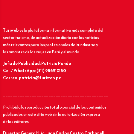
_____________________________________________
Turiweb
es la plataforma informativa más completa del
sector turismo, de actualización diaria con las noticias
más relevantes para los profesionales de la industria y
los amantes de los viajes en Perú y el mundo.
Jefa de Publicidad: Patricia Pando
Cel. / WhatsApp: (511) 986210180
Correo: patricia@turiweb.pe
____________________________________________
Prohibida la reproducción total o parcial de los contenidos
publicados en este sitio web sin la autorización expresa
de los editores.
Director General: Lic.
Juan Carlos Castro Carbonell