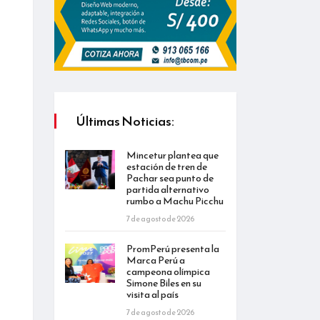
Últimas Noticias:
Mincetur plantea que
estación de tren de
Pachar sea punto de
partida alternativo
rumbo a Machu Picchu
7 de agosto de 2026
PromPerú presenta la
Marca Perú a
campeona olímpica
Simone Biles en su
visita al país
7 de agosto de 2026