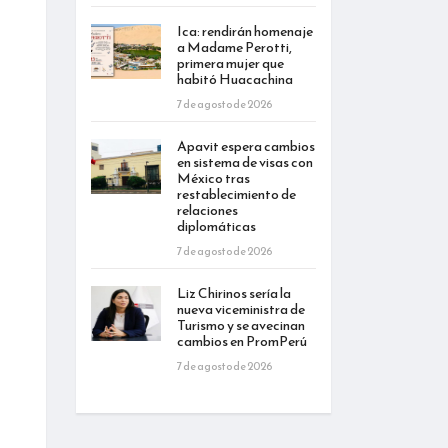
Ica: rendirán homenaje
a Madame Perotti,
primera mujer que
habitó Huacachina
7 de agosto de 2026
Apavit espera cambios
en sistema de visas con
México tras
restablecimiento de
relaciones
diplomáticas
7 de agosto de 2026
Liz Chirinos sería la
nueva viceministra de
Turismo y se avecinan
cambios en PromPerú
7 de agosto de 2026