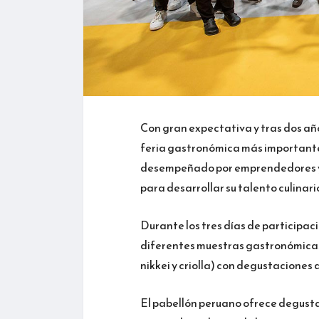
Con gran expectativa y tras dos año
feria gastronómica más importante 
desempeñado por emprendedores y 
para desarrollar su talento culinar
Durante los tres días de participac
diferentes muestras gastronómicas 
nikkei y criolla) con degustaciones
El pabellón peruano ofrece degustac