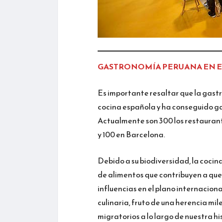
GASTRONOMÍA PERUANA EN 
Es importante resaltar que la gas
cocina española y ha conseguido gan
Actualmente son 300 los restaurant
y 100 en Barcelona.
Debido a su biodiversidad, la coc
de alimentos que contribuyen a que
influencias en el plano internaciona
culinaria, fruto de una herencia mil
migratorios a lo largo de nuestra his