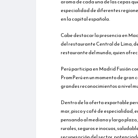
aroma de cada una de las cepas que 
especialidad de diferentes regione
en la capital española.
Cabe destacar la presencia en Madr
del restaurante Central de Lima, 
restaurante del mundo, quien ofreci
Perú participa en Madrid Fusión com
PromPerú en un momento de gran co
grandes reconocimientos a nivel mu
Dentro de la oferta exportable peru
mar, pisco y café de especialidad, 
pensando al mediano y largo plazo,
rurales, seguros e inocuos, saludable
recuperación del sector, potenciad