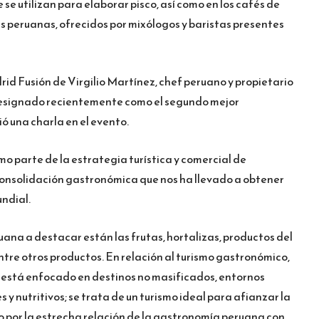
se utilizan para elaborar pisco, así como en los cafés de
s peruanas, ofrecidos por mixólogos y baristas presentes
id Fusión de Virgilio Martínez, chef peruano y propietario
designado recientemente como el segundo mejor
ó una charla en el evento.
o parte de la estrategia turística y comercial de
nsolidación gastronómica que nos ha llevado a obtener
ndial.
ana a destacar están las frutas, hortalizas, productos del
entre otros productos. En relación al turismo gastronómico,
 está enfocado en destinos no masificados, entornos
s y nutritivos; se trata de un turismo ideal para afianzar la
o por la estrecha relación de la gastronomía peruana con