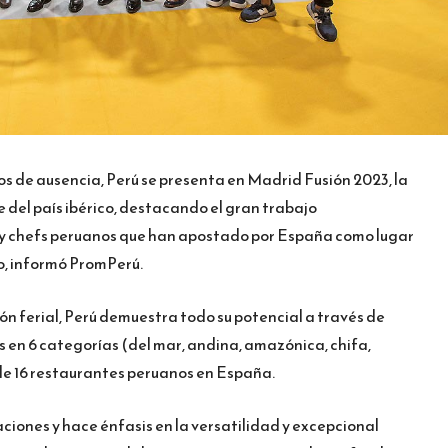
s de ausencia, Perú se presenta en Madrid Fusión 2023, la
del país ibérico, destacando el gran trabajo
chefs peruanos que han apostado por España como lugar
io, informó PromPerú.
ión ferial, Perú demuestra todo su potencial a través de
en 6 categorías (del mar, andina, amazónica, chifa,
 de 16 restaurantes peruanos en España.
iones y hace énfasis en la versatilidad y excepcional