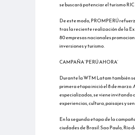
se buscará potenciar el turismo RIC
De este modo, PROMPERÚ refuerza l
tras la reciente realización de la Ex
80 empresas nacionales promociona
inversiones y turismo.
CAMPAÑA ‘PERÚ AHORA’
Durante la WTM Latam también se 
primera etapa inició el 8 de marzo. 
especializados, se viene invitando a
experiencias, cultura, paisajes y se
En la segunda etapa de la campaña, 
ciudades de Brasil: Sao Paulo, Río d