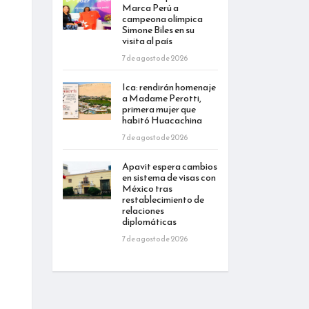
Marca Perú a
campeona olímpica
Simone Biles en su
visita al país
7 de agosto de 2026
Ica: rendirán homenaje
a Madame Perotti,
primera mujer que
habitó Huacachina
7 de agosto de 2026
Apavit espera cambios
en sistema de visas con
México tras
restablecimiento de
relaciones
diplomáticas
7 de agosto de 2026