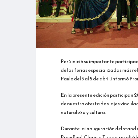
Perú inició su importante particip
de las ferias especializadas más rel
Paulo del 3 al 5 de abril, informó Pr
En la presente edición participan 
de nuestra oferta de viajes vincula
naturaleza y cultura.
Durante la inauguración del stand 
PromPerú, Claricia Tirado, resaltó 