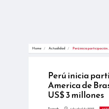
Home
Actualidad
Perú inicia participación
Perú inicia par
America de Bras
US$ 3 millones
Turiweb
4 de abril de 2023
ACT