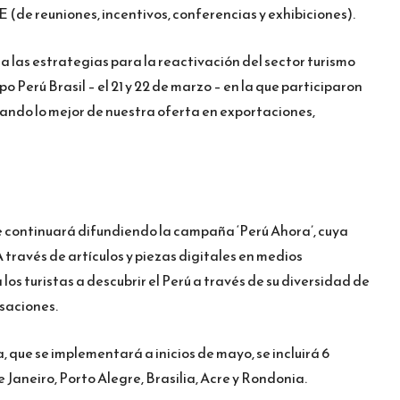
E (de reuniones, incentivos, conferencias y exhibiciones).
as estrategias para la reactivación del sector turismo
po Perú Brasil – el 21 y 22 de marzo – en la que participaron
ndo lo mejor de nuestra oferta en exportaciones,
continuará difundiendo la campaña ‘Perú Ahora’, cuya
A través de artículos y piezas digitales en medios
 los turistas a descubrir el Perú a través de su diversidad de
nsaciones.
que se implementará a inicios de mayo, se incluirá 6
e Janeiro, Porto Alegre, Brasilia, Acre y Rondonia.