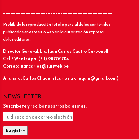
____________________________________________
Prohibida la reproducción total o parcial de los contenidos
publicados en este sitio web sin la autorización expresa
de los editores.
Director General: Lic.
Juan Carlos Castro Carbonell
Cel. / WhatsApp: (511) 987761704
Correo: juancarlos@turiweb.pe
Analista: Carlos Chuquín (carlos.a.chuquin@gmail.com)
NEWSLETTER
Suscríbete y recibe nuestros boletines: