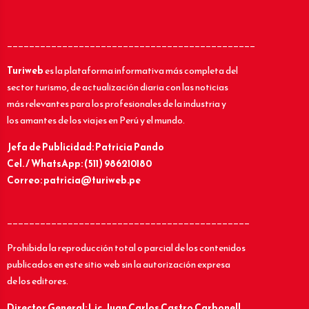
_____________________________________________
Turiweb
es la plataforma informativa más completa del
sector turismo, de actualización diaria con las noticias
más relevantes para los profesionales de la industria y
los amantes de los viajes en Perú y el mundo.
Jefa de Publicidad: Patricia Pando
Cel. / WhatsApp: (511) 986210180
Correo: patricia@turiweb.pe
____________________________________________
Prohibida la reproducción total o parcial de los contenidos
publicados en este sitio web sin la autorización expresa
de los editores.
Director General: Lic.
Juan Carlos Castro Carbonell