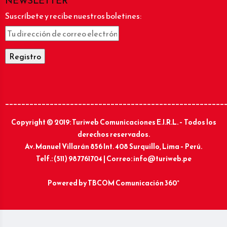
NEWSLETTER
Suscríbete y recibe nuestros boletines:
______________________________________________________
Copyright © 2019: Turiweb Comunicaciones E.I.R.L. – Todos los
derechos reservados.
Av. Manuel Villarán 856 Int. 408 Surquillo, Lima – Perú.
Telf.: (511) 987761704 | Correo: info@turiweb.pe
Powered by
TBCOM Comunicación 360°