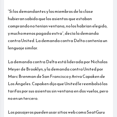
“Si los demandantes y los miembros de la clase
hubieran sabido que los asientos que estaban
comprando no tenían ventana, no los habrían elegido,
y mucho menos pagado extra”, decía la demanda
contra United. La demanda contra Delta contenía un
lenguaje similar.
La demanda contra Delta está liderada por Nicholas
Meyer de Brooklyn, y la demanda contra United por
Marc Brenman de San Francisco y Aviva Copaken de
Los Ángeles. Copaken dijo que United le reembolsó las
tarifas por sus asientos sin ventana en dos vuelos, pero
no en un tercero.
Los pasajeros pueden usar sitios web como SeatGuru