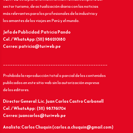
sector turismo, de actualización diaria con las noticias
más relevantes para los profesionales de la industria y
los amantes de los viajes en Perú y el mundo.
Jefa de Publicidad: Patricia Pando
Cel. / WhatsApp: (511) 986210180
Correo: patricia@turiweb.pe
____________________________________________
Prohibida la reproducción total o parcial de los contenidos
publicados en este sitio web sin la autorización expresa
de los editores.
Director General: Lic.
Juan Carlos Castro Carbonell
Cel. / WhatsApp: (511) 987761704
Correo: juancarlos@turiweb.pe
Analista: Carlos Chuquín (carlos.a.chuquin@gmail.com)