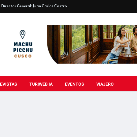
Director General: Juan Carlos Castro
EVISTAS
TURIWEB IA
EVENTOS
VIAJERO