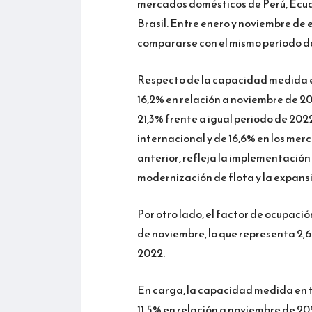
mercados domésticos de Perú, Ecuad
Brasil. Entre enero y noviembre de e
compararse con el mismo período d
Respecto de la capacidad medida en
16,2% en relación a noviembre de 2
21,3% frente a igual periodo de 20
internacional y de 16,6% en los mer
anterior, refleja la implementación
modernización de flota y la expansi
Por otro lado, el factor de ocupació
de noviembre, lo que representa 2,6
2022.
En carga, la capacidad medida en 
11,5% en relación a noviembre de 20