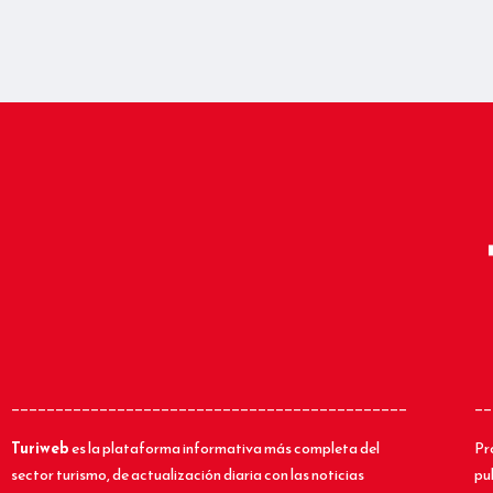
_____________________________________________
__
Turiweb
es la plataforma informativa más completa del
Pr
sector turismo, de actualización diaria con las noticias
pu