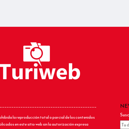
NE
__________________________________________
Susc
ohibida la reproducción total o parcial de los contenidos
blicados en este sitio web sin la autorización expresa