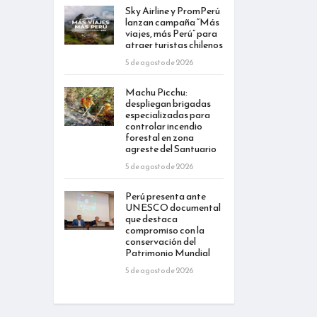
Sky Airline y PromPerú
lanzan campaña “Más
viajes, más Perú” para
atraer turistas chilenos
5 de agosto de 2026
Machu Picchu:
despliegan brigadas
especializadas para
controlar incendio
forestal en zona
agreste del Santuario
5 de agosto de 2026
Perú presenta ante
UNESCO documental
que destaca
compromiso con la
conservación del
Patrimonio Mundial
5 de agosto de 2026