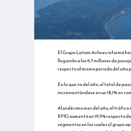
El Grupo Latam Airlines informó ho
llegando a los 6,7 millones de pasa
respecto al mismo periodo del año 
En lo que va del año, el total de pas
incrementándose en un 18,1% en com
Al undécimo mes del año, el tráfic
RPK) aumentó un 19,9% respecto de
segmentos en los cuales el grupo ope