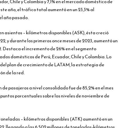
or, Chile y Colombia y 7,1% en el mercado doméstico de
ste año, el tráfico total aumentó en un 23,3% al
el año pasado.
 asientos – kilómetros disponibles (ASK), ésta creció
022, y durante los primeros once meses de 2023, aumentó un
22. Destaca el incremento de 26% en el segmento
cados domésticos de Perú, Ecuador, Chile y Colombia. Lo
 del plan de crecimiento de LATAM, la estrategia de
ón de la red.
n de pasajeros a nivel consolidado fue de 85,2% en el mes
 puntos porcentuales sobre los niveles de noviembre de
toneladas – kilómetros disponibles (ATK) aumentó en un
22, llegando a las 6.502 millones de toneladas-kilómetros