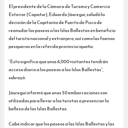
El presidente de la Cámara de Turismo y Comercio
Exterior (Capatur), Eduardo Jáuregui, saludó la
decisión de la Capitanía de Puerto de Pisco de
reanudar los paseos a las Islas Ballestas en beneficio
del turista nacional y extranjero, así como las faenas
pesqueras en la referida provincia iqueña.
“Esto significa que unos 6,000 visitantes tendrán
acceso diario a los paseos a las Islas Ballestas”,
subrayó.
Jáuregui informó que unas 50 embarcaciones son
utilizadas para llevar a los turistas a presenciar la
belleza de las Islas Ballestas.
Cabe indicar que los paseos a las Islas Ballestas y las