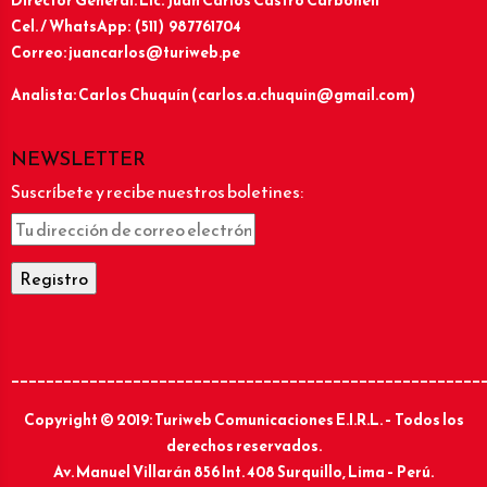
Director General: Lic.
Juan Carlos Castro Carbonell
Cel. / WhatsApp: (511) 987761704
Correo: juancarlos@turiweb.pe
Analista: Carlos Chuquín (carlos.a.chuquin@gmail.com)
NEWSLETTER
Suscríbete y recibe nuestros boletines:
______________________________________________________
Copyright © 2019: Turiweb Comunicaciones E.I.R.L. – Todos los
derechos reservados.
Av. Manuel Villarán 856 Int. 408 Surquillo, Lima – Perú.