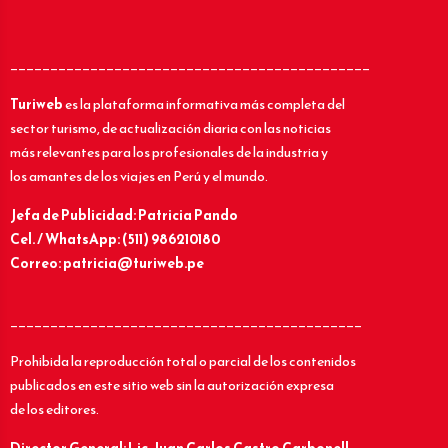
_____________________________________________
Turiweb
es la plataforma informativa más completa del
sector turismo, de actualización diaria con las noticias
más relevantes para los profesionales de la industria y
los amantes de los viajes en Perú y el mundo.
Jefa de Publicidad: Patricia Pando
Cel. / WhatsApp: (511) 986210180
Correo: patricia@turiweb.pe
____________________________________________
Prohibida la reproducción total o parcial de los contenidos
publicados en este sitio web sin la autorización expresa
de los editores.