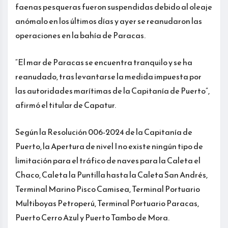
faenas pesqueras fueron suspendidas debido al oleaje
anómalo en los últimos días y ayer se reanudaron las
operaciones en la bahía de Paracas.
“El mar de Paracas se encuentra tranquilo y se ha
reanudado, tras levantarse la medida impuesta por
las autoridades marítimas de la Capitanía de Puerto”,
afirmó el titular de Capatur.
Según la Resolución 006-2024 de la Capitanía de
Puerto, la Apertura de nivel I no existe ningún tipo de
limitación para el tráfico de naves para la Caleta el
Chaco, Caleta la Puntilla hasta la Caleta San Andrés,
Terminal Marino Pisco Camisea, Terminal Portuario
Multiboyas Petroperú, Terminal Portuario Paracas,
Puerto Cerro Azul y Puerto Tambo de Mora.