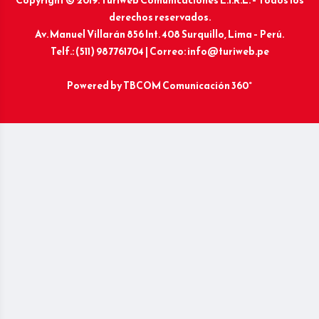
Copyright © 2019: Turiweb Comunicaciones E.I.R.L. – Todos los
derechos reservados.
Av. Manuel Villarán 856 Int. 408 Surquillo, Lima – Perú.
Telf.: (511) 987761704 | Correo: info@turiweb.pe
Powered by
TBCOM Comunicación 360°