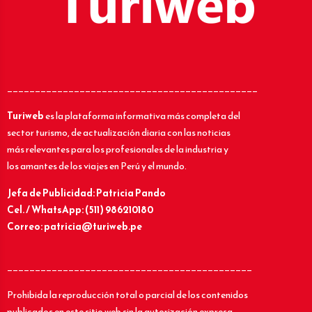
_____________________________________________
Turiweb
es la plataforma informativa más completa del
sector turismo, de actualización diaria con las noticias
más relevantes para los profesionales de la industria y
los amantes de los viajes en Perú y el mundo.
Jefa de Publicidad: Patricia Pando
Cel. / WhatsApp: (511) 986210180
Correo: patricia@turiweb.pe
____________________________________________
Prohibida la reproducción total o parcial de los contenidos
publicados en este sitio web sin la autorización expresa