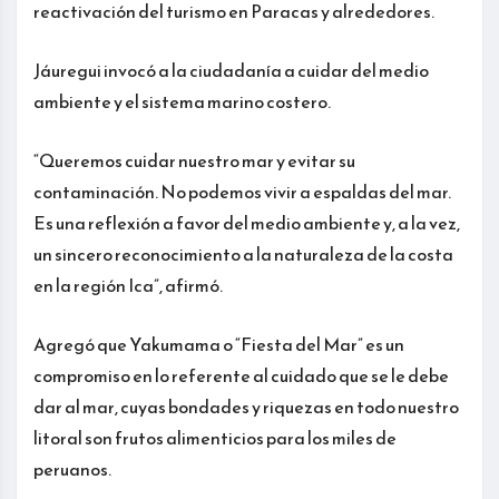
reactivación del turismo en Paracas y alrededores.
Jáuregui invocó a la ciudadanía a cuidar del medio
ambiente y el sistema marino costero.
“Queremos cuidar nuestro mar y evitar su
contaminación. No podemos vivir a espaldas del mar.
Es una reflexión a favor del medio ambiente y, a la vez,
un sincero reconocimiento a la naturaleza de la costa
en la región Ica”, afirmó.
Agregó que Yakumama o “Fiesta del Mar” es un
compromiso en lo referente al cuidado que se le debe
dar al mar, cuyas bondades y riquezas en todo nuestro
litoral son frutos alimenticios para los miles de
peruanos.