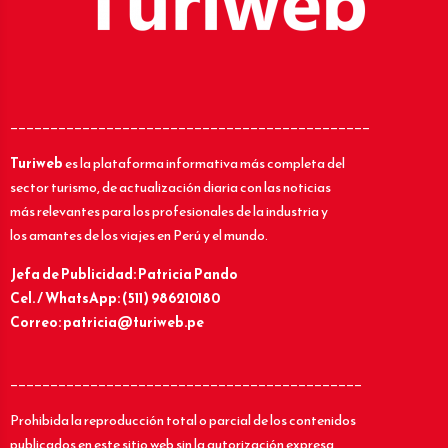
_____________________________________________
Turiweb
es la plataforma informativa más completa del
sector turismo, de actualización diaria con las noticias
más relevantes para los profesionales de la industria y
los amantes de los viajes en Perú y el mundo.
Jefa de Publicidad: Patricia Pando
Cel. / WhatsApp: (511) 986210180
Correo: patricia@turiweb.pe
____________________________________________
Prohibida la reproducción total o parcial de los contenidos
publicados en este sitio web sin la autorización expresa