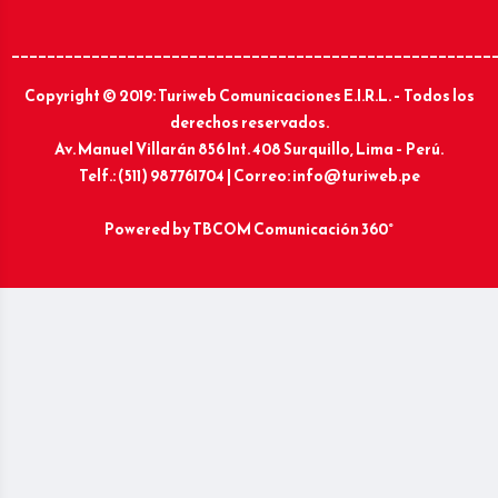
______________________________________________________
Copyright © 2019: Turiweb Comunicaciones E.I.R.L. – Todos los
derechos reservados.
Av. Manuel Villarán 856 Int. 408 Surquillo, Lima – Perú.
Telf.: (511) 987761704 | Correo: info@turiweb.pe
Powered by
TBCOM Comunicación 360°