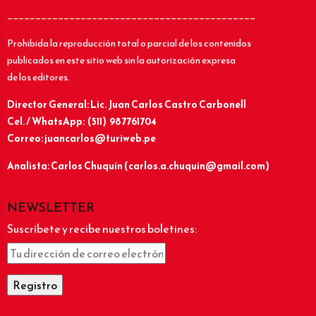
____________________________________________
Prohibida la reproducción total o parcial de los contenidos
publicados en este sitio web sin la autorización expresa
de los editores.
Director General: Lic.
Juan Carlos Castro Carbonell
Cel. / WhatsApp: (511) 987761704
Correo: juancarlos@turiweb.pe
Analista: Carlos Chuquín (carlos.a.chuquin@gmail.com)
NEWSLETTER
Suscríbete y recibe nuestros boletines: