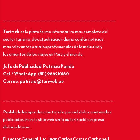
_____________________________________________
Turiweb
es la plataforma informativa más completa del
sector turismo, de actualización diaria con las noticias
más relevantes para los profesionales de la industria y
los amantes de los viajes en Perú y el mundo.
Jefa de Publicidad: Patricia Pando
Cel. / WhatsApp: (511) 986210180
Correo: patricia@turiweb.pe
____________________________________________
Prohibida la reproducción total o parcial de los contenidos
publicados en este sitio web sin la autorización expresa
de los editores.
Director General: Lic.
Juan Carlos Castro Carbonell