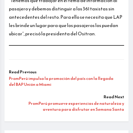
“Tenemos que trabajar en el tema de información al
pasajero y debemos distinguir a los 361 taxistas sin
antecedentes del resto. Para ello se necesita que LAP
les brinde un lugar para que los pasajeros los puedan
ubicar”, precisó la presidenta del Ositran.
Read Previous
PromPerú impulsa la promoción del país con la llegada
del BAP Unión a Miami
Read Next
PromPerú promueve experiencias de naturaleza y
aventura para disfrutar en Semana Santa