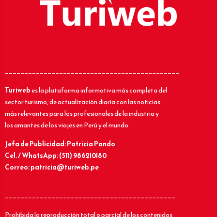
_____________________________________________
Turiweb
es la plataforma informativa más completa del
sector turismo, de actualización diaria con las noticias
más relevantes para los profesionales de la industria y
los amantes de los viajes en Perú y el mundo.
Jefa de Publicidad: Patricia Pando
Cel. / WhatsApp: (511) 986210180
Correo: patricia@turiweb.pe
____________________________________________
Prohibida la reproducción total o parcial de los contenidos