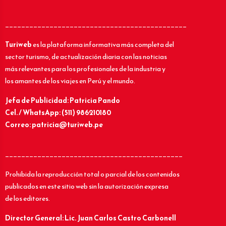
_____________________________________________
Turiweb
es la plataforma informativa más completa del
sector turismo, de actualización diaria con las noticias
más relevantes para los profesionales de la industria y
los amantes de los viajes en Perú y el mundo.
Jefa de Publicidad: Patricia Pando
Cel. / WhatsApp: (511) 986210180
Correo: patricia@turiweb.pe
____________________________________________
Prohibida la reproducción total o parcial de los contenidos
publicados en este sitio web sin la autorización expresa
de los editores.
Director General: Lic.
Juan Carlos Castro Carbonell