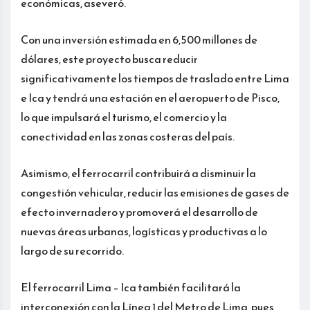
económicas, aseveró.
Con una inversión estimada en 6,500 millones de
dólares, este proyecto busca reducir
significativamente los tiempos de traslado entre Lima
e Ica y tendrá una estación en el aeropuerto de Pisco,
lo que impulsará el turismo, el comercio y la
conectividad en las zonas costeras del país.
Asimismo, el ferrocarril contribuirá a disminuir la
congestión vehicular, reducir las emisiones de gases de
efecto invernadero y promoverá el desarrollo de
nuevas áreas urbanas, logísticas y productivas a lo
largo de su recorrido.
El ferrocarril Lima – Ica también facilitará la
interconexión con la Línea 1 del Metro de Lima, pues