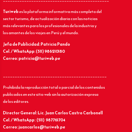
_____________________________________________
Turiweb
es la plataforma informativa más completa del
sector turismo, de actualización diaria con las noticias
más relevantes para los profesionales de la industria y
los amantes de los viajes en Perú y el mundo.
Jefa de Publicidad: Patricia Pando
Cel. / WhatsApp: (511) 986210180
Correo: patricia@turiweb.pe
____________________________________________
Prohibida la reproducción total o parcial de los contenidos
publicados en este sitio web sin la autorización expresa
de los editores.
Director General: Lic.
Juan Carlos Castro Carbonell
Cel. / WhatsApp: (511) 987761704
Correo: juancarlos@turiweb.pe