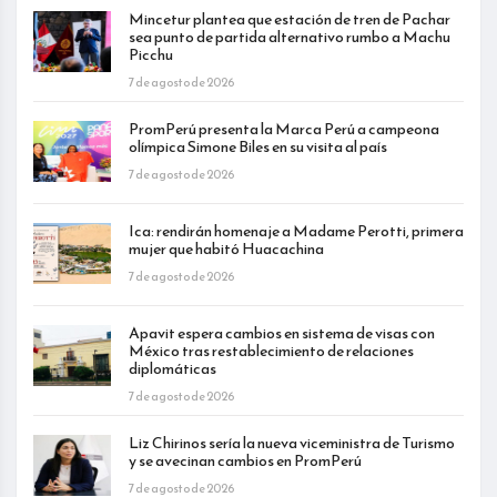
Mincetur plantea que estación de tren de Pachar
sea punto de partida alternativo rumbo a Machu
Picchu
7 de agosto de 2026
PromPerú presenta la Marca Perú a campeona
olímpica Simone Biles en su visita al país
7 de agosto de 2026
Ica: rendirán homenaje a Madame Perotti, primera
mujer que habitó Huacachina
7 de agosto de 2026
Apavit espera cambios en sistema de visas con
México tras restablecimiento de relaciones
diplomáticas
7 de agosto de 2026
Liz Chirinos sería la nueva viceministra de Turismo
y se avecinan cambios en PromPerú
7 de agosto de 2026