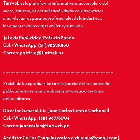
Turiweb
es la plataforma informativa más completa del
sector turismo, de actualización diaria con las noticias
más relevantes para los profesionales de la industria y
los amantes de los viajes en Perú y el mundo.
Jefa de Publicidad: Patricia Pando
Cel. / WhatsApp: (511) 986210180
Correo: patricia@turiweb.pe
____________________________________________
Prohibida la reproducción total o parcial de los contenidos
publicados en este sitio web sin la autorización expresa
de los editores.
Director General: Lic.
Juan Carlos Castro Carbonell
Cel. / WhatsApp: (511) 987761704
Correo: juancarlos@turiweb.pe
Analista: Carlos Chuquín (carlos.a.chuquin@gmail.com)