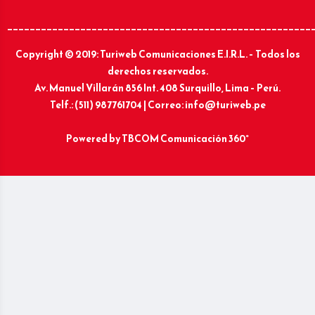
______________________________________________________
Copyright © 2019: Turiweb Comunicaciones E.I.R.L. – Todos los
derechos reservados.
Av. Manuel Villarán 856 Int. 408 Surquillo, Lima – Perú.
Telf.: (511) 987761704 | Correo: info@turiweb.pe
Powered by
TBCOM Comunicación 360°