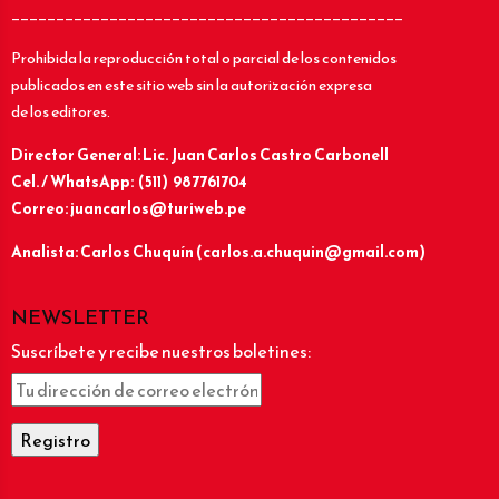
____________________________________________
Prohibida la reproducción total o parcial de los contenidos
publicados en este sitio web sin la autorización expresa
de los editores.
Director General: Lic.
Juan Carlos Castro Carbonell
Cel. / WhatsApp: (511) 987761704
Correo: juancarlos@turiweb.pe
Analista: Carlos Chuquín (carlos.a.chuquin@gmail.com)
NEWSLETTER
Suscríbete y recibe nuestros boletines: