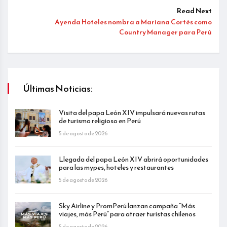
Read Next
Ayenda Hoteles nombra a Mariana Cortés como
Country Manager para Perú
Últimas Noticias:
Visita del papa León XIV impulsará nuevas rutas
de turismo religioso en Perú
5 de agosto de 2026
Llegada del papa León XIV abrirá oportunidades
para las mypes, hoteles y restaurantes
5 de agosto de 2026
Sky Airline y PromPerú lanzan campaña “Más
viajes, más Perú” para atraer turistas chilenos
5 de agosto de 2026