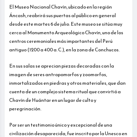
El Museo Nacional Chavín, ubicado en la región
Áncash, reabrirá sus puertas al público en general
desde este martes 6 de julio. Este museo se sitúa muy
cerca al Monumento Arqueológico Chavín, uno de los
centros ceremoniales más importantes del Perú
antiguo (1200 a 400 a. C.), en la zona de Conchucos.
En sus salas se aprecian piezas decoradas con la
imagen de seres antropomorfos y zoomorfos,
inmortalizados en piedras y otros materiales, que dan
cuenta de un complejo sistema ritual que convirtió a
Chavín de Huántar en un lugar de culto y
peregrinación.
Por ser un testimonio único y excepcional de una
civilización desaparecida, fue inscrito por la Unesco en