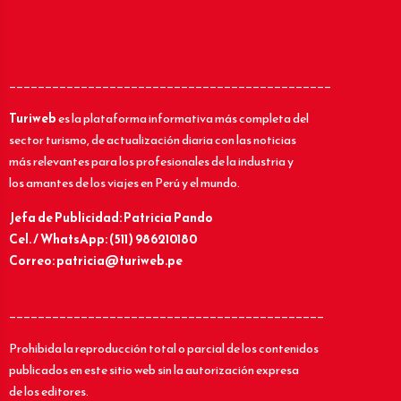
_____________________________________________
Turiweb
es la plataforma informativa más completa del
sector turismo, de actualización diaria con las noticias
más relevantes para los profesionales de la industria y
los amantes de los viajes en Perú y el mundo.
Jefa de Publicidad: Patricia Pando
Cel. / WhatsApp: (511) 986210180
Correo: patricia@turiweb.pe
____________________________________________
Prohibida la reproducción total o parcial de los contenidos
publicados en este sitio web sin la autorización expresa
de los editores.