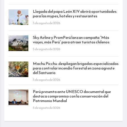
Llegada del papa León XIV abrirá oportunidades
para las mypes, hoteles y restaurantes
5 de agosto de 2026
Sky Airline y PromPerú lanzan campaña “Más
viajes, más Perú” para atraer turistas chilenos
5 de agosto de 2026
Machu Picchu: despliegan brigadas especializadas
para controlar incendio forestal en zona agreste
del Santuario
5 de agosto de 2026
Perú presenta ante UNESCO documental que
destaca compromiso con la conservación del
Patrimonio Mundial
5 de agosto de 2026