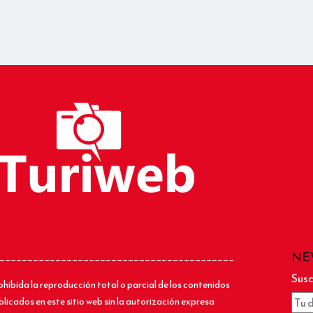
NE
__________________________________________
Susc
ohibida la reproducción total o parcial de los contenidos
blicados en este sitio web sin la autorización expresa