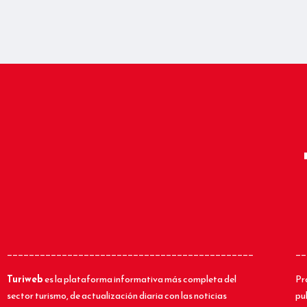
_____________________________________________
__
Turiweb
es la plataforma informativa más completa del
Pr
sector turismo, de actualización diaria con las noticias
pu