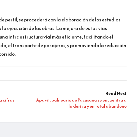
e perfil, se procederá con la elaboración de los estudios
a la ejecución de las obras. La mejora de estas vías
una infraestructura vial más eficiente, facilitando el
da, el transporte de pasajeros, y promoviendo la reducción
corrido.
Read Next
a cifras
Apavit: balneario de Pucusana se encuentra a
la deriva y en total abandono