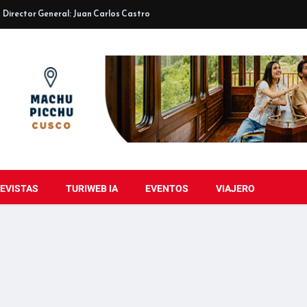
Director General: Juan Carlos Castro
EVISTAS
TURIWEB IA
EVENTOS
VIAJERO