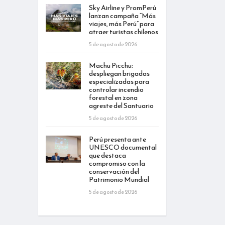
Sky Airline y PromPerú
lanzan campaña “Más
viajes, más Perú” para
atraer turistas chilenos
5 de agosto de 2026
Machu Picchu:
despliegan brigadas
especializadas para
controlar incendio
forestal en zona
agreste del Santuario
5 de agosto de 2026
Perú presenta ante
UNESCO documental
que destaca
compromiso con la
conservación del
Patrimonio Mundial
5 de agosto de 2026