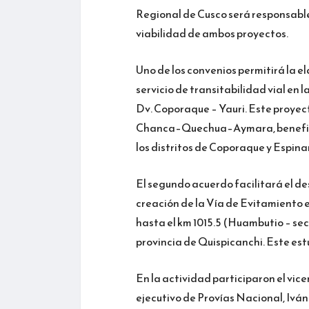
Regional de Cusco será responsable
viabilidad de ambos proyectos.
Uno de los convenios permitirá la e
servicio de transitabilidad vial en
Dv. Coporaque – Yauri. Este proyect
Chanca–Quechua–Aymara, beneficiand
los distritos de Coporaque y Espina
El segundo acuerdo facilitará el de
creación de la Vía de Evitamiento 
hasta el km 1015.5 (Huambutio – sec
provincia de Quispicanchi. Este est
En la actividad participaron el vice
ejecutivo de Provías Nacional, Ivá