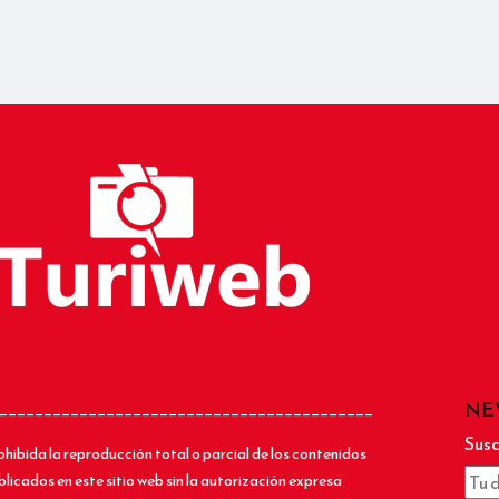
NE
__________________________________________
Susc
ohibida la reproducción total o parcial de los contenidos
blicados en este sitio web sin la autorización expresa