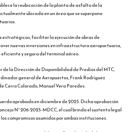
blece la reubicación de la planta de asfalto de la
actualmente ubicada en un área que se superpone
tuarios.
 estratégicas, facilitar la ejecución de obras de
over nuevas inversiones en infraestructura aeroportuaria,
eficiente y segura del terminal aéreo.
ar de la Dirección de Disponibilidad de Predios del MTC,
dinador general de Aeropuertos, Frank Rodríguez
o de Cerro Colorado, Manuel Vera Paredes.
cuerdo aprobado en diciembre de 2025. Dicha aprobación
oncejo N° 206-2025-MDCC, el cual brinda el sustento legal
e los compromisos asumidos por ambas instituciones.