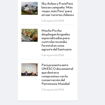
Sky Airline y PromPerú
lanzan campaña “Más
viajes, más Perú” para
atraer turistas chilenos
5 de agosto de 2026
Machu Picchu:
despliegan brigadas
especializadas para
controlar incendio
forestal en zona
agreste del Santuario
5 de agosto de 2026
Perú presenta ante
UNESCO documental
que destaca
compromiso con la
conservación del
Patrimonio Mundial
5 de agosto de 2026