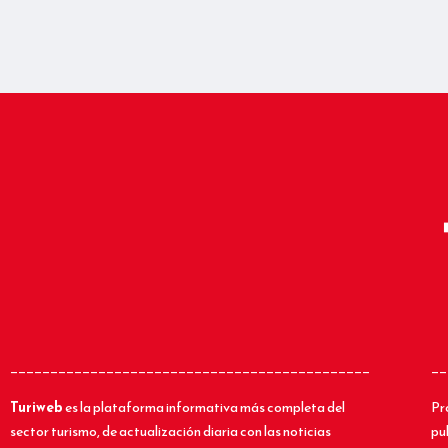
_____________________________________________
__
Turiweb
es la plataforma informativa más completa del
Pr
sector turismo, de actualización diaria con las noticias
pu