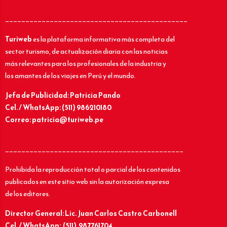
_____________________________________________
Turiweb
es la plataforma informativa más completa del
sector turismo, de actualización diaria con las noticias
más relevantes para los profesionales de la industria y
los amantes de los viajes en Perú y el mundo.
Jefa de Publicidad: Patricia Pando
Cel. / WhatsApp: (511) 986210180
Correo: patricia@turiweb.pe
____________________________________________
Prohibida la reproducción total o parcial de los contenidos
publicados en este sitio web sin la autorización expresa
de los editores.
Director General: Lic.
Juan Carlos Castro Carbonell
Cel. / WhatsApp: (511) 987761704