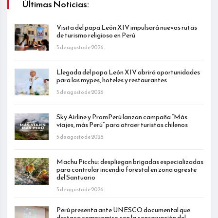
Últimas Noticias:
Visita del papa León XIV impulsará nuevas rutas
de turismo religioso en Perú
5 de agosto de 2026
Llegada del papa León XIV abrirá oportunidades
para las mypes, hoteles y restaurantes
5 de agosto de 2026
Sky Airline y PromPerú lanzan campaña “Más
viajes, más Perú” para atraer turistas chilenos
5 de agosto de 2026
Machu Picchu: despliegan brigadas especializadas
para controlar incendio forestal en zona agreste
del Santuario
5 de agosto de 2026
Perú presenta ante UNESCO documental que
destaca compromiso con la conservación del