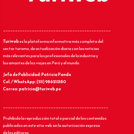
_____________________________________________
Turiweb
es la plataforma informativa más completa del
sector turismo, de actualización diaria con las noticias
más relevantes para los profesionales de la industria y
los amantes de los viajes en Perú y el mundo.
Jefa de Publicidad: Patricia Pando
Cel. / WhatsApp: (511) 986210180
Correo: patricia@turiweb.pe
____________________________________________
Prohibida la reproducción total o parcial de los contenidos
publicados en este sitio web sin la autorización expresa
de los editores.