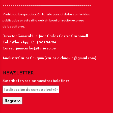
____________________________________________
Prohibida la reproducción total o parcial de los contenidos
publicados en este sitio web sin la autorización expresa
de los editores.
Director General: Lic.
Juan Carlos Castro Carbonell
Cel. / WhatsApp: (511) 987761704
Correo: juancarlos@turiweb.pe
Analista: Carlos Chuquín (carlos.a.chuquin@gmail.com)
NEWSLETTER
Suscríbete y recibe nuestros boletines: