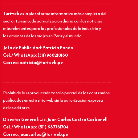
_____________________________________________
Turiweb
es la plataforma informativa más completa del
sector turismo, de actualización diaria con las noticias
más relevantes para los profesionales de la industria y
los amantes de los viajes en Perú y el mundo.
Jefa de Publicidad: Patricia Pando
Cel. / WhatsApp: (511) 986210180
Correo: patricia@turiweb.pe
____________________________________________
Prohibida la reproducción total o parcial de los contenidos
publicados en este sitio web sin la autorización expresa
de los editores.
Director General: Lic.
Juan Carlos Castro Carbonell
Cel. / WhatsApp: (511) 987761704
Correo: juancarlos@turiweb.pe