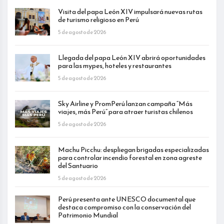
Visita del papa León XIV impulsará nuevas rutas
de turismo religioso en Perú
5 de agosto de 2026
Llegada del papa León XIV abrirá oportunidades
para las mypes, hoteles y restaurantes
5 de agosto de 2026
Sky Airline y PromPerú lanzan campaña “Más
viajes, más Perú” para atraer turistas chilenos
5 de agosto de 2026
Machu Picchu: despliegan brigadas especializadas
para controlar incendio forestal en zona agreste
del Santuario
5 de agosto de 2026
Perú presenta ante UNESCO documental que
destaca compromiso con la conservación del
Patrimonio Mundial