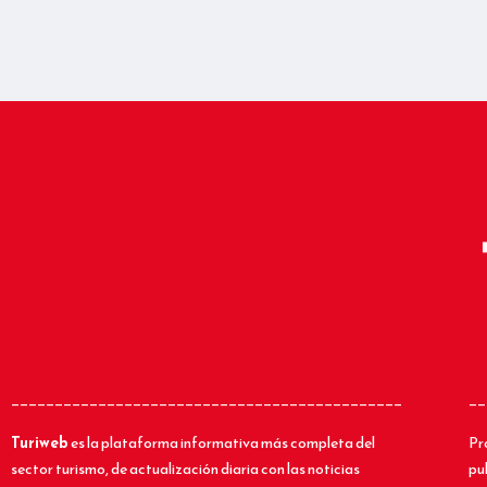
_____________________________________________
__
Turiweb
es la plataforma informativa más completa del
Pr
sector turismo, de actualización diaria con las noticias
pu