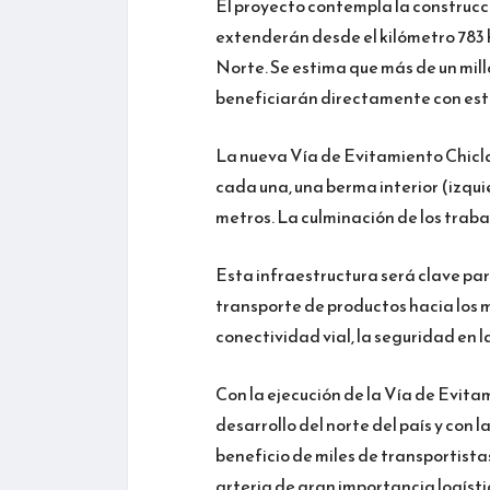
El proyecto contempla la construcc
extenderán desde el kilómetro 783 
Norte. Se estima que más de un mi
beneficiarán directamente con est
La nueva Vía de Evitamiento Chicl
cada una, una berma interior (izqui
metros. La culminación de los traba
Esta infraestructura será clave para
transporte de productos hacia los m
conectividad vial, la seguridad en l
Con la ejecución de la Vía de Evita
desarrollo del norte del país y con 
beneficio de miles de transportistas
arteria de gran importancia logísti