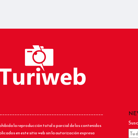
NE
__________________________________________
Susc
ohibida la reproducción total o parcial de los contenidos
blicados en este sitio web sin la autorización expresa