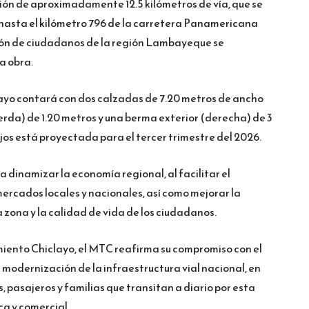
ión de aproximadamente 12.5 kilómetros de vía, que se
hasta el kilómetro 796 de la carretera Panamericana
llón de ciudadanos de la región Lambayeque se
a obra.
ayo contará con dos calzadas de 7.20 metros de ancho
erda) de 1.20 metros y una berma exterior (derecha) de 3
jos está proyectada para el tercer trimestre del 2026.
 dinamizar la economía regional, al facilitar el
ercados locales y nacionales, así como mejorar la
a zona y la calidad de vida de los ciudadanos.
miento Chiclayo, el MTC reafirma su compromiso con el
la modernización de la infraestructura vial nacional, en
, pasajeros y familias que transitan a diario por esta
ca y comercial.