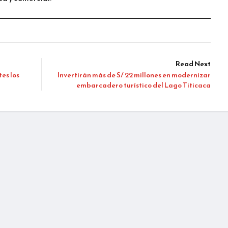
Read Next
tes los
Invertirán más de S/ 22 millones en modernizar
embarcadero turístico del Lago Titicaca