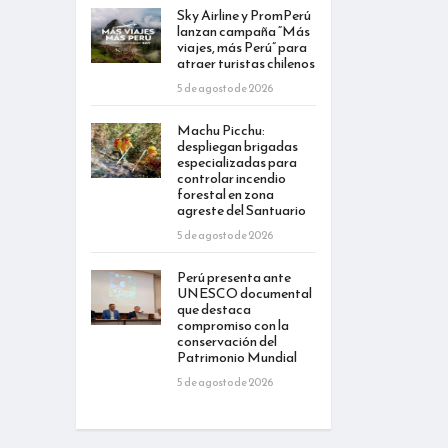
Sky Airline y PromPerú
lanzan campaña “Más
viajes, más Perú” para
atraer turistas chilenos
5 de agosto de 2026
Machu Picchu:
despliegan brigadas
especializadas para
controlar incendio
forestal en zona
agreste del Santuario
5 de agosto de 2026
Perú presenta ante
UNESCO documental
que destaca
compromiso con la
conservación del
Patrimonio Mundial
5 de agosto de 2026