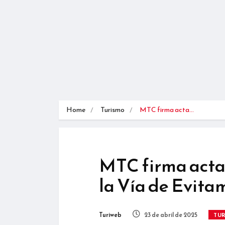
Home
Turismo
MTC firma acta…
MTC firma acta 
la Vía de Evita
Turiweb
23 de abril de 2025
TU