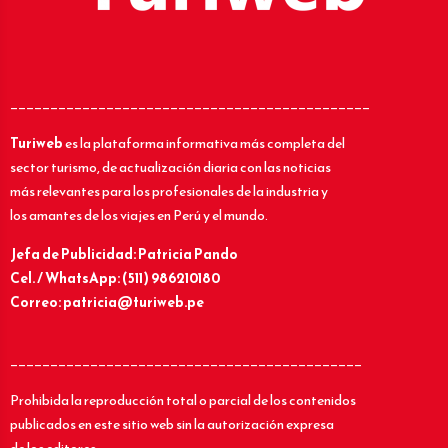
_____________________________________________
Turiweb
es la plataforma informativa más completa del
sector turismo, de actualización diaria con las noticias
más relevantes para los profesionales de la industria y
los amantes de los viajes en Perú y el mundo.
Jefa de Publicidad: Patricia Pando
Cel. / WhatsApp: (511) 986210180
Correo: patricia@turiweb.pe
____________________________________________
Prohibida la reproducción total o parcial de los contenidos
publicados en este sitio web sin la autorización expresa