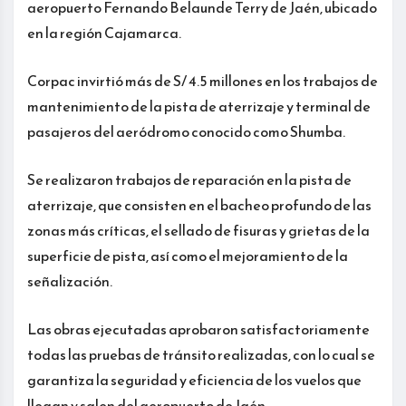
aeropuerto Fernando Belaunde Terry de Jaén, ubicado
en la región Cajamarca.
Corpac invirtió más de S/ 4.5 millones en los trabajos de
mantenimiento de la pista de aterrizaje y terminal de
pasajeros del aeródromo conocido como Shumba.
Se realizaron trabajos de reparación en la pista de
aterrizaje, que consisten en el bacheo profundo de las
zonas más críticas, el sellado de fisuras y grietas de la
superficie de pista, así como el mejoramiento de la
señalización.
Las obras ejecutadas aprobaron satisfactoriamente
todas las pruebas de tránsito realizadas, con lo cual se
garantiza la seguridad y eficiencia de los vuelos que
llegan y salen del aeropuerto de Jaén.