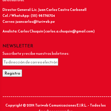
de los editores.
Director General: Lic.
Juan Carlos Castro Carbonell
Cel. / WhatsApp: (511) 987761704
Correo: juancarlos@turiweb.pe
Analista: Carlos Chuquín (carlos.a.chuquin@gmail.com)
NEWSLETTER
Suscríbete y recibe nuestros boletines:
______________________________________________________
Copyright © 2019: Turiweb Comunicaciones E.I.R.L. – Todos los