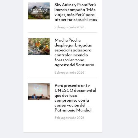
Sky Airline y PromPerú
lanzan campaña “Más
viajes, más Perú” para
atraer turistas chilenos
5 de agosto de 2026
Machu Picchu:
despliegan brigadas
especializadas para
controlar incendio
forestal en zona
agreste del Santuario
5 de agosto de 2026
Perú presenta ante
UNESCO documental
que destaca
compromiso con la
conservación del
Patrimonio Mundial
5 de agosto de 2026