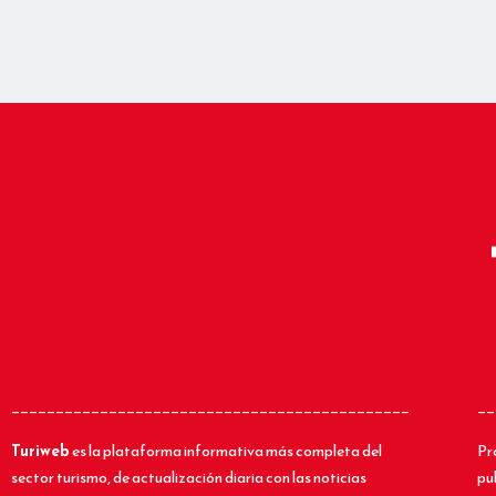
_____________________________________________
__
Turiweb
es la plataforma informativa más completa del
Pr
sector turismo, de actualización diaria con las noticias
pu