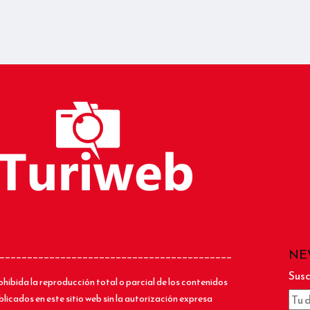
NE
__________________________________________
Susc
ohibida la reproducción total o parcial de los contenidos
blicados en este sitio web sin la autorización expresa