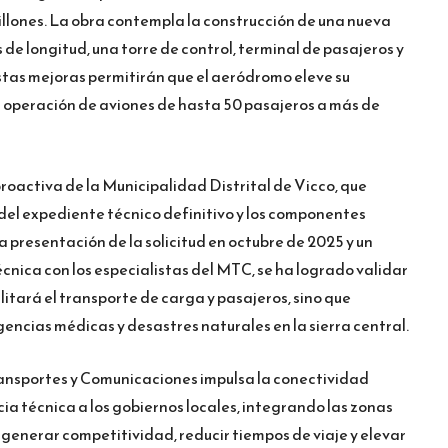
millones. La obra contempla la construcción de una nueva
e longitud, una torre de control, terminal de pasajeros y
tas mejoras permitirán que el aeródromo eleve su
a operación de aviones de hasta 50 pasajeros a más de
proactiva de la Municipalidad Distrital de Vicco, que
del expediente técnico definitivo y los componentes
a presentación de la solicitud en octubre de 2025 y un
cnica con los especialistas del MTC, se ha logrado validar
litará el transporte de carga y pasajeros, sino que
encias médicas y desastres naturales en la sierra central.
Transportes y Comunicaciones impulsa la conectividad
ia técnica a los gobiernos locales, integrando las zonas
enerar competitividad, reducir tiempos de viaje y elevar