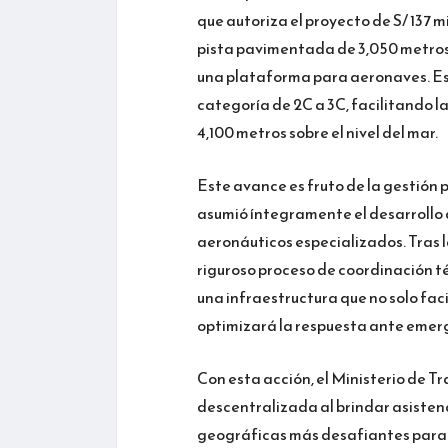
que autoriza el proyecto de S/ 137 
pista pavimentada de 3,050 metros d
una plataforma para aeronaves. Es
categoría de 2C a 3C, facilitando l
4,100 metros sobre el nivel del mar.
Este avance es fruto de la gestión 
asumió íntegramente el desarrollo 
aeronáuticos especializados. Tras l
riguroso proceso de coordinación té
una infraestructura que no solo faci
optimizará la respuesta ante emerg
Con esta acción, el Ministerio de 
descentralizada al brindar asistenc
geográficas más desafiantes para g