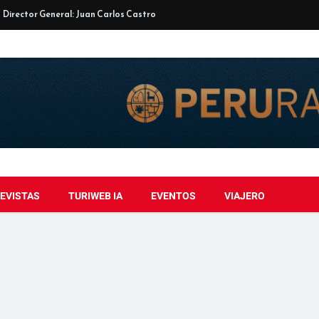
Director General: Juan Carlos Castro
EVISTAS
TURIWEB IA
EVENTOS
VIAJERO