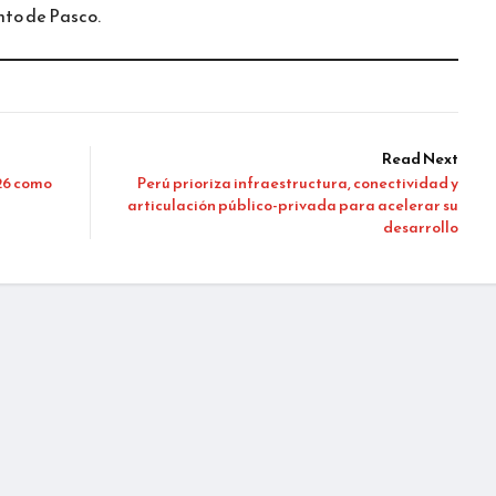
nto de Pasco.
Read Next
026 como
Perú prioriza infraestructura, conectividad y
articulación público-privada para acelerar su
desarrollo