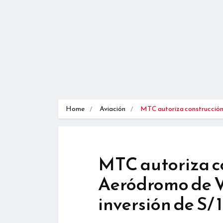
Home
Aviación
MTC autoriza construcció
MTC autoriza c
Aeródromo de V
inversión de S/ 