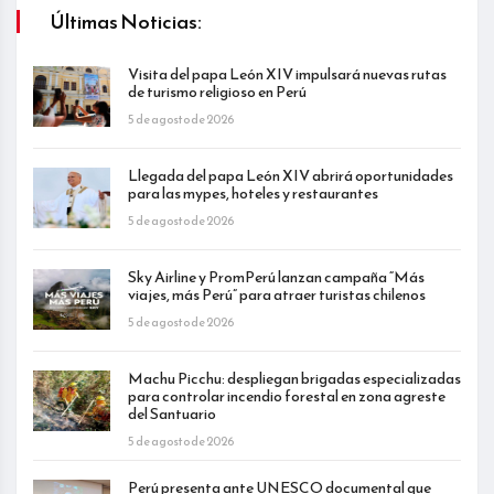
Últimas Noticias:
Visita del papa León XIV impulsará nuevas rutas
de turismo religioso en Perú
5 de agosto de 2026
Llegada del papa León XIV abrirá oportunidades
para las mypes, hoteles y restaurantes
5 de agosto de 2026
Sky Airline y PromPerú lanzan campaña “Más
viajes, más Perú” para atraer turistas chilenos
5 de agosto de 2026
Machu Picchu: despliegan brigadas especializadas
para controlar incendio forestal en zona agreste
del Santuario
5 de agosto de 2026
Perú presenta ante UNESCO documental que