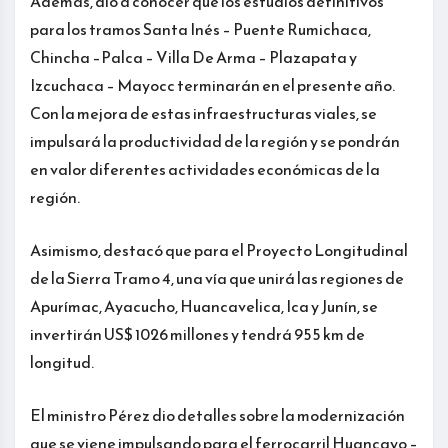
Además, dio a conocer que los estudios definitivos
para los tramos Santa Inés – Puente Rumichaca,
Chincha –Palca – Villa De Arma – Plazapata y
Izcuchaca – Mayocc terminarán en el presente año.
Con la mejora de estas infraestructuras viales, se
impulsará la productividad de la región y se pondrán
en valor diferentes actividades económicas de la
región.
Asimismo, destacó que para el Proyecto Longitudinal
de la Sierra Tramo 4, una vía que unirá las regiones de
Apurímac, Ayacucho, Huancavelica, Ica y Junín, se
invertirán US$ 1026 millones y tendrá 955 km de
longitud.
El ministro Pérez dio detalles sobre la modernización
que se viene impulsando para el ferrocarril Huancayo –