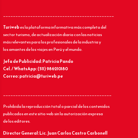
_____________________________________________
Turiweb
es la plataforma informativa más completa del
sector turismo, de actualización diaria con las noticias
más relevantes para los profesionales de la industria y
los amantes de los viajes en Perú y el mundo.
Jefa de Publicidad: Patricia Pando
Cel. / WhatsApp: (511) 986210180
Correo: patricia@turiweb.pe
____________________________________________
Prohibida la reproducción total o parcial de los contenidos
publicados en este sitio web sin la autorización expresa
de los editores.
Director General: Lic.
Juan Carlos Castro Carbonell