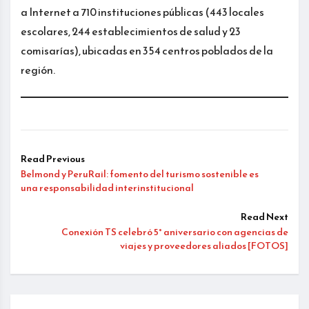
a Internet a 710 instituciones públicas (443 locales
escolares, 244 establecimientos de salud y 23
comisarías), ubicadas en 354 centros poblados de la
región.
Read Previous
Belmond y PeruRail: fomento del turismo sostenible es
una responsabilidad interinstitucional
Read Next
Conexión TS celebró 5° aniversario con agencias de
viajes y proveedores aliados [FOTOS]