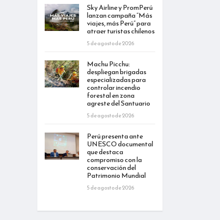
Sky Airline y PromPerú
lanzan campaña “Más
viajes, más Perú” para
atraer turistas chilenos
5 de agosto de 2026
Machu Picchu:
despliegan brigadas
especializadas para
controlar incendio
forestal en zona
agreste del Santuario
5 de agosto de 2026
Perú presenta ante
UNESCO documental
que destaca
compromiso con la
conservación del
Patrimonio Mundial
5 de agosto de 2026