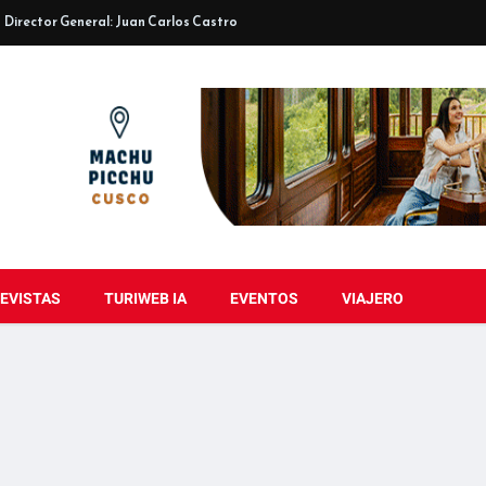
Director General: Juan Carlos Castro
EVISTAS
TURIWEB IA
EVENTOS
VIAJERO