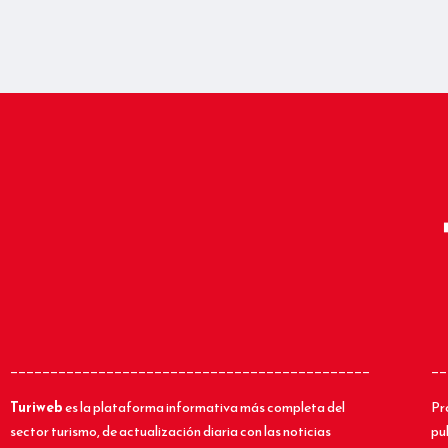
_____________________________________________
__
Turiweb
es la plataforma informativa más completa del
Pr
sector turismo, de actualización diaria con las noticias
pu