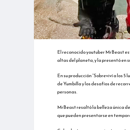
El reconocido youtuber MrBeast est
altas del planeta, y la presentó en 
En su producción “Sobreviví a los 5
de Yumbilla y los desafíos de recorr
personas.
MrBeast resaltó la belleza única de
que pueden presentarse en tempora