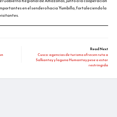
l Gobierno Regional de Amazonas, junto a la cooperación
mportantes en el sendero hacia Yumbilla, fortaleciendo la
visitantes.
Read Next
un
Cusco: agencias de turismo ofrecen ruta a
Salkantay y laguna Humantay pese a estar
restringida