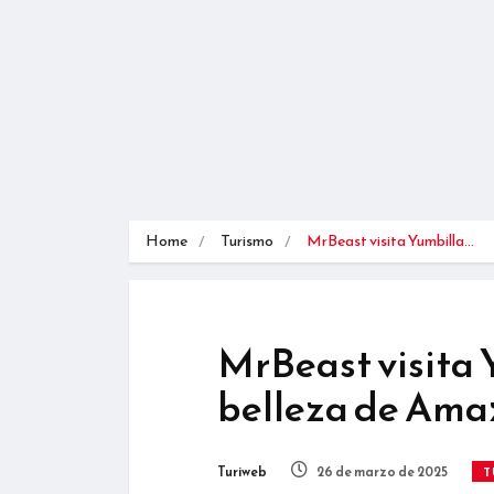
Home
Turismo
MrBeast visita Yumbilla…
MrBeast visita 
belleza de Ama
Turiweb
26 de marzo de 2025
T