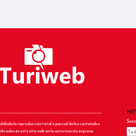
NE
__________________________________________
Susc
ohibida la reproducción total o parcial de los contenidos
blicados en este sitio web sin la autorización expresa