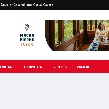
Director General: Juan Carlos Castro
EVISTAS
TURIWEB IA
EVENTOS
VIAJERO