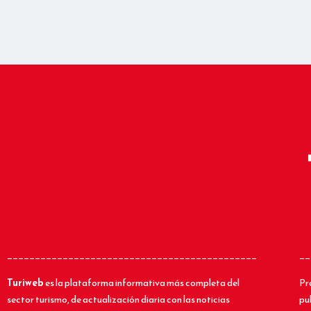
_____________________________________________
__
Turiweb
es la plataforma informativa más completa del
Pr
sector turismo, de actualización diaria con las noticias
pu