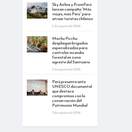
Sky Airline y PromPerú
lanzan campaña “Más
viajes, más Perú” para
atraer turistas chilenos
5 de agosto de 2026
Machu Picchu:
despliegan brigadas
especializadas para
controlar incendio
forestal en zona
agreste del Santuario
5 de agosto de 2026
Perú presenta ante
UNESCO documental
que destaca
compromiso con la
conservación del
Patrimonio Mundial
5 de agosto de 2026