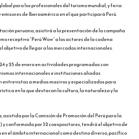
obal para los profesionales del turismo mundial, y feria
y emisores de Iberoamérica en el que participará Perú.
tación peruana, asistirá a la presentación de la campaña
smo receptivo “Perú Wow” a los actores de la cadena
el objetivo de llegar a los mercados internacionales.
l 24 y 25 de enero en actividades programadas con
ismos internacionales e instituciones aliadas
n entrevistas a medios masivos y especializados para
ística en la que destacan la cultura, la naturaleza y la
, asistida por la Comisión de Promoción del Perú para la
) y conformada por 32 coexpositores, tendrá el objetivo de
 en el ámbito internacional como destino diverso, pacífico