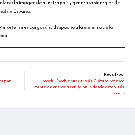
rtalecer la imagen de nuestro país y generará sinergias de
ial de España.
 Mincetur se encargará su despacho a la ministra de la
nca.
Read Next
os por
Machu Picchu: ministra de Cultura ratifica
venta de entradas en Joinnus desde este 20 de
enero