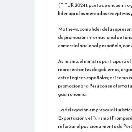
(FITUR 2024), punto de encuentro gl
líder para los mercados receptivos 
Mathews, como líder de la represen
de promoción internacional de turi
comercial nacional y española, con 
Asimismo, el ministro participará e
representantes de gobiernos, organ
estratégicas españolas; así como e
promocionar a Perú con su oferta tur
gastronomía.
La delegación empresarial turística
Exportación y el Turismo (Promperú
reforzar el posicionamiento de Perú