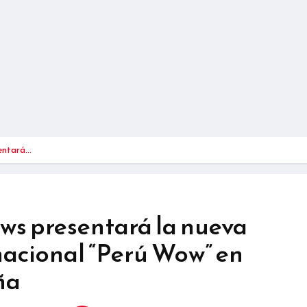
entará…
ws presentará la nueva
acional “Perú Wow” en
ña