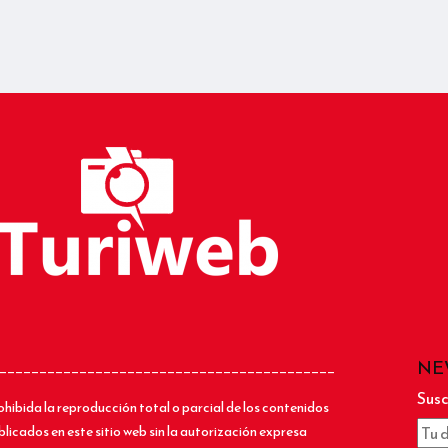
NE
__________________________________________
Susc
ohibida la reproducción total o parcial de los contenidos
blicados en este sitio web sin la autorización expresa