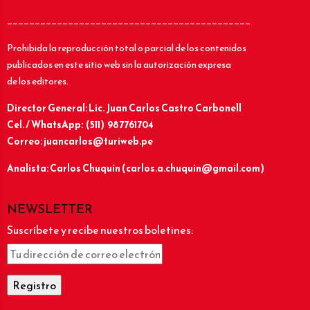
____________________________________________
Prohibida la reproducción total o parcial de los contenidos
publicados en este sitio web sin la autorización expresa
de los editores.
Director General: Lic.
Juan Carlos Castro Carbonell
Cel. / WhatsApp: (511) 987761704
Correo: juancarlos@turiweb.pe
Analista: Carlos Chuquín (carlos.a.chuquin@gmail.com)
NEWSLETTER
Suscríbete y recibe nuestros boletines: