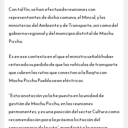
Con tal fin, se han efectuado reuniones con
representantes de dicha comuna, el Mincul, y los
ministerios del Ambiente y de Transporte, así como del
gobierno regional y del municipio distrital de Machu
Picchu.
Es en ese contexto en el que el ministro señaló haber
reiterado su pedido de que los vehículos de transporte
que cubren las rutas que conectan a la llaqta con
Machu Picchu Pueblo sean eléctricos.
“Esta anotación ya la he puesto en la unidad de
gestión de Machu Picchu, en las reuniones
permanentes, y es una posición del sector Cultura como
recomendación para la próxima licitación del
concesionario de la ruta”, manifestó a la agencia