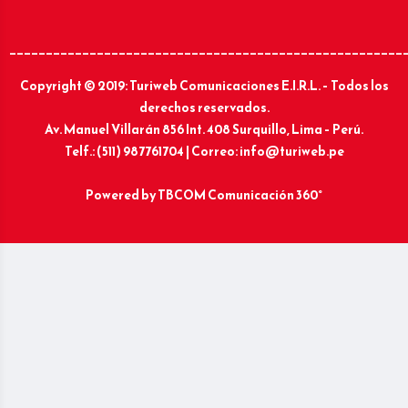
______________________________________________________
Copyright © 2019: Turiweb Comunicaciones E.I.R.L. – Todos los
derechos reservados.
Av. Manuel Villarán 856 Int. 408 Surquillo, Lima – Perú.
Telf.: (511) 987761704 | Correo: info@turiweb.pe
Powered by
TBCOM Comunicación 360°