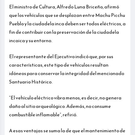
El ministro de Cultura, Alfredo Luna Briceño, afirmó
que los vehículos que se desplazan entre Machu Picchu
Pueblo y la ciudadela inca deben ser todos eléctricos, a
fin de contribuir con la preservación de la ciudadela
incaica y su entorno.
El representante del Ejecutivo indicó que, por sus
características, este tipo de vehículos resultan
idóneos para conservar la integridad del mencionado
Santuario Histórico.
“El vehículo eléctrico vibra menos, es decir, no genera
daño al sitio arqueológico. Además, no consume
combustible inflamable”, refirió.
A esas ventajas se suma la de que el mantenimiento de