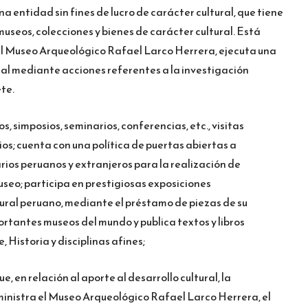
na entidad sin fines de lucro de carácter cultural, que tiene
museos, colecciones y bienes de carácter cultural. Está
l Museo Arqueológico Rafael Larco Herrera, ejecuta una
al mediante acciones referentes a la investigación
te.
, simposios, seminarios, conferencias, etc., visitas
ios; cuenta con una política de puertas abiertas a
ios peruanos y extranjeros para la realización de
useo; participa en prestigiosas exposiciones
tural peruano, mediante el préstamo de piezas de su
portantes museos del mundo y publica textos y libros
 Historia y disciplinas afines;
, en relación al aporte al desarrollo cultural, la
inistra el Museo Arqueológico Rafael Larco Herrera, el