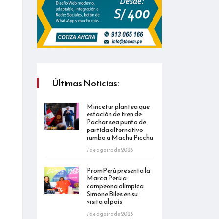
Últimas Noticias:
Mincetur plantea que
estación de tren de
Pachar sea punto de
partida alternativo
rumbo a Machu Picchu
7 de agosto de 2026
PromPerú presenta la
Marca Perú a
campeona olímpica
Simone Biles en su
visita al país
7 de agosto de 2026