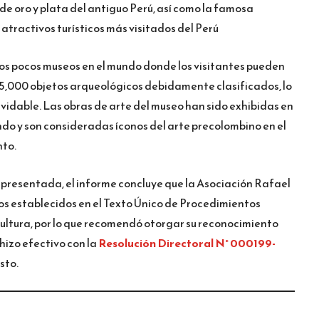
 de oro y plata del antiguo Perú, así como la famosa
s atractivos turísticos más visitados del Perú
los pocos museos en el mundo donde los visitantes pueden
 45,000 objetos arqueológicos debidamente clasificados, lo
lvidable. Las obras de arte del museo han sido exhibidas en
ndo y son consideradas íconos del arte precolombino en el
nto.
 presentada, el informe concluye que la Asociación Rafael
tos establecidos en el Texto Único de Procedimientos
Cultura, por lo que recomendó otorgar su reconocimiento
 hizo efectivo con la
Resolución Directoral N° 000199-
sto.