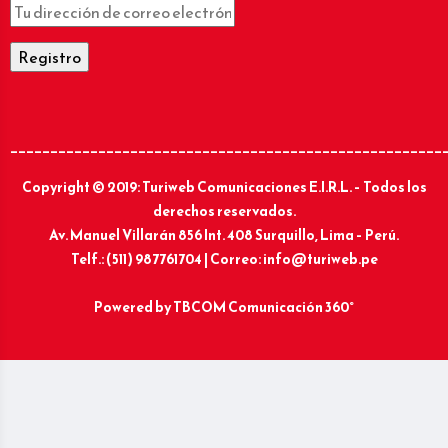
______________________________________________________
Copyright © 2019: Turiweb Comunicaciones E.I.R.L. – Todos los
derechos reservados.
Av. Manuel Villarán 856 Int. 408 Surquillo, Lima – Perú.
Telf.: (511) 987761704 | Correo: info@turiweb.pe
Powered by
TBCOM Comunicación 360°