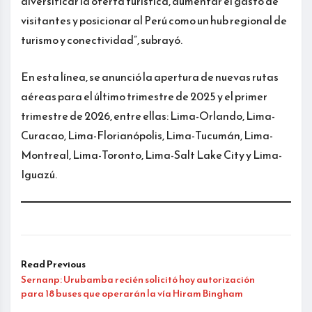
diversificar la oferta turística, aumentar el gasto de
visitantes y posicionar al Perú como un hub regional de
turismo y conectividad”, subrayó.
En esta línea, se anunció la apertura de nuevas rutas
aéreas para el último trimestre de 2025 y el primer
trimestre de 2026, entre ellas: Lima-Orlando, Lima-
Curacao, Lima-Florianópolis, Lima-Tucumán, Lima-
Montreal, Lima-Toronto, Lima-Salt Lake City y Lima-
Iguazú.
Read Previous
Sernanp: Urubamba recién solicitó hoy autorización
para 18 buses que operarán la vía Hiram Bingham