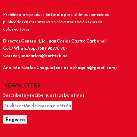
____________________________________________
Prohibida la reproducción total o parcial de los contenidos
publicados en este sitio web sin la autorización expresa
de los editores.
Director General: Lic.
Juan Carlos Castro Carbonell
Cel. / WhatsApp: (511) 987761704
Correo: juancarlos@turiweb.pe
Analista: Carlos Chuquín (carlos.a.chuquin@gmail.com)
NEWSLETTER
Suscríbete y recibe nuestros boletines: