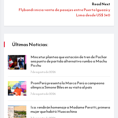
Read Next
Flybondi inicia venta de pasajes entre Puerto Iguazú y
Lima desde US$ 340
Últimas Noticias:
Mincetur plantea que estación de tren de Pachar
sea punto de partida alternativo rumbo a Machu
Picchu
7 de agosto de 2026
PromPerú presenta la Marca Perú a campeona
olímpica Simone Biles en su visita al país
7 de agosto de 2026
Ica: rendirán homenaje a Madame Perotti, primera
mujer que habitó Huacachina
7 de agosto de 2026