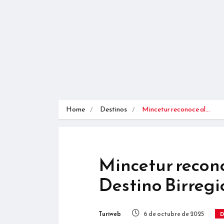
Home
Destinos
Mincetur reconoce al…
Mincetur recono
Destino Birregi
Turiweb
6 de octubre de 2025