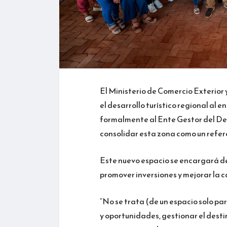
El Ministerio de Comercio Exterior
el desarrollo turístico regional al 
formalmente al Ente Gestor del Des
consolidar esta zona como un referen
Este nuevo espacio se encargará de 
promover inversiones y mejorar la cal
“No se trata (de un espacio solo pa
y oportunidades, gestionar el desti