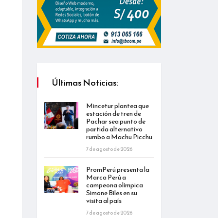
Últimas Noticias:
Mincetur plantea que
estación de tren de
Pachar sea punto de
partida alternativo
rumbo a Machu Picchu
7 de agosto de 2026
PromPerú presenta la
Marca Perú a
campeona olímpica
Simone Biles en su
visita al país
7 de agosto de 2026