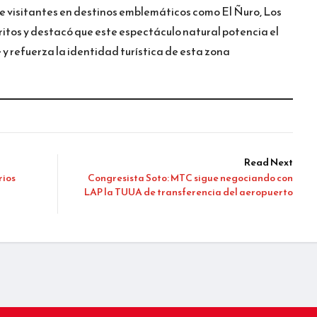
de visitantes en destinos emblemáticos como El Ñuro, Los
itos y destacó que este espectáculo natural potencia el
 y refuerza la identidad turística de esta zona
Read Next
rios
Congresista Soto: MTC sigue negociando con
LAP la TUUA de transferencia del aeropuerto