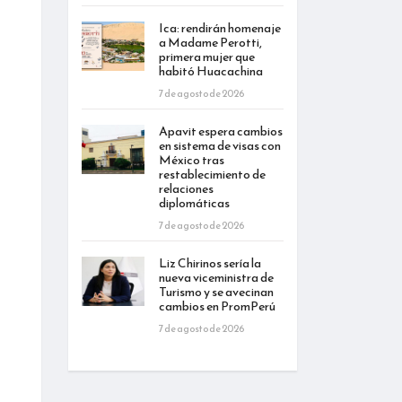
Ica: rendirán homenaje
a Madame Perotti,
primera mujer que
habitó Huacachina
7 de agosto de 2026
Apavit espera cambios
en sistema de visas con
México tras
restablecimiento de
relaciones
diplomáticas
7 de agosto de 2026
Liz Chirinos sería la
nueva viceministra de
Turismo y se avecinan
cambios en PromPerú
7 de agosto de 2026