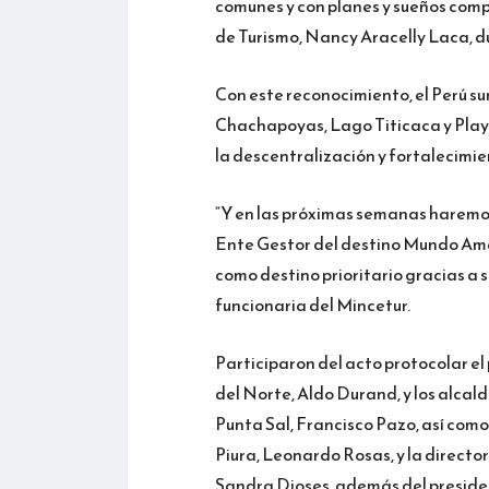
comunes y con planes y sueños compa
de Turismo, Nancy Aracelly Laca, d
Con este reconocimiento, el Perú s
Chachapoyas, Lago Titicaca y Playa
la descentralización y fortalecimie
“Y en las próximas semanas haremo
Ente Gestor del destino Mundo Ama
como destino prioritario gracias a s
funcionaria del Mincetur.
Participaron del acto protocolar el
del Norte, Aldo Durand, y los alcal
Punta Sal, Francisco Pazo, así como
Piura, Leonardo Rosas, y la directo
Sandra Dioses, además del preside