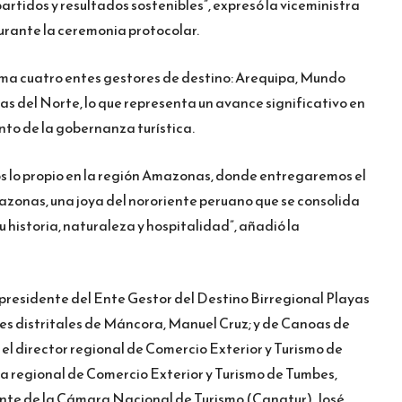
rtidos y resultados sostenibles”, expresó la viceministra
urante la ceremonia protocolar.
uma cuatro entes gestores de destino: Arequipa, Mundo
s del Norte, lo que representa un avance significativo en
nto de la gobernanza turística.
s lo propio en la región Amazonas, donde entregaremos el
zonas, una joya del nororiente peruano que se consolida
u historia, naturaleza y hospitalidad”, añadió la
 presidente del Ente Gestor del Destino Birregional Playas
des distritales de Máncora, Manuel Cruz; y de Canoas de
 el director regional de Comercio Exterior y Turismo de
ra regional de Comercio Exterior y Turismo de Tumbes,
nte de la Cámara Nacional de Turismo (Canatur), José