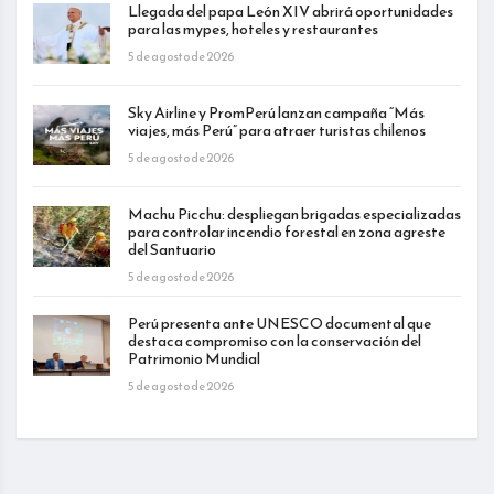
Llegada del papa León XIV abrirá oportunidades
para las mypes, hoteles y restaurantes
5 de agosto de 2026
Sky Airline y PromPerú lanzan campaña “Más
viajes, más Perú” para atraer turistas chilenos
5 de agosto de 2026
Machu Picchu: despliegan brigadas especializadas
para controlar incendio forestal en zona agreste
del Santuario
5 de agosto de 2026
Perú presenta ante UNESCO documental que
destaca compromiso con la conservación del
Patrimonio Mundial
5 de agosto de 2026