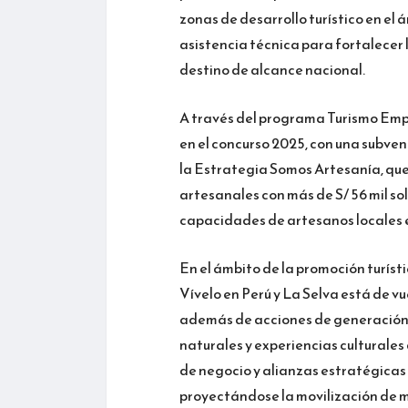
zonas de desarrollo turístico en el
asistencia técnica para fortalecer
destino de alcance nacional.
A través del programa Turismo Empr
en el concurso 2025, con una subvenc
la Estrategia Somos Artesanía, qu
artesanales con más de S/ 56 mil sol
capacidades de artesanos locales e
En el ámbito de la promoción turí
Vívelo en Perú y La Selva está de vu
además de acciones de generación d
naturales y experiencias culturales
de negocio y alianzas estratégicas
proyectándose la movilización de má