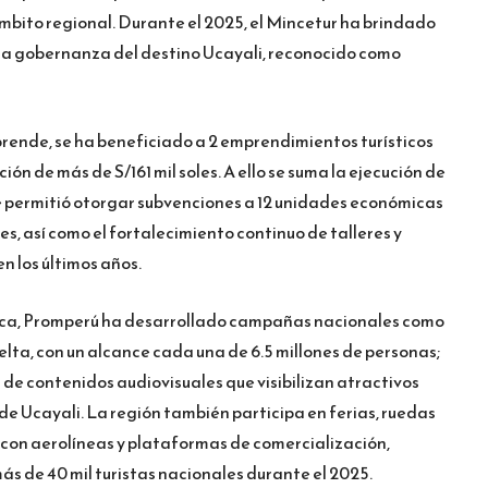
 ámbito regional. Durante el 2025, el Mincetur ha brindado
 la gobernanza del destino Ucayali, reconocido como
ende, se ha beneficiado a 2 emprendimientos turísticos
ión de más de S/161 mil soles. A ello se suma la ejecución de
e permitió otorgar subvenciones a 12 unidades económicas
es, así como el fortalecimiento continuo de talleres y
n los últimos años.
stica, Promperú ha desarrollado campañas nacionales como
elta, con un alcance cada una de 6.5 millones de personas;
e contenidos audiovisuales que visibilizan atractivos
 de Ucayali. La región también participa en ferias, ruedas
 con aerolíneas y plataformas de comercialización,
s de 40 mil turistas nacionales durante el 2025.