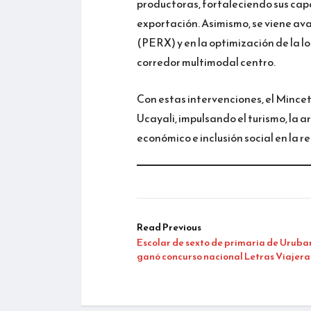
productoras, fortaleciendo sus cap
exportación. Asimismo, se viene av
(PERX) y en la optimización de la l
corredor multimodal centro.
Con estas intervenciones, el Mincet
Ucayali, impulsando el turismo, la 
económico e inclusión social en la r
Read Previous
Escolar de sexto de primaria de Urub
ganó concurso nacional Letras Viajera