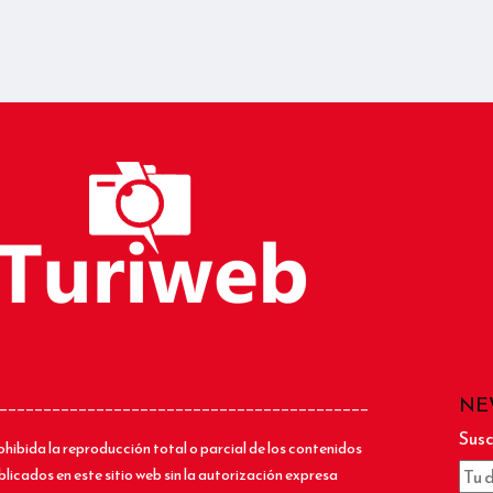
NE
__________________________________________
Susc
ohibida la reproducción total o parcial de los contenidos
blicados en este sitio web sin la autorización expresa