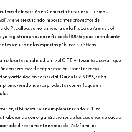
cutora de Inversión en Comercio Exterior y Turismo –
l), viene ejecutando importantes proyectos de
ad de Pucallpa, como la mejora de la Plaza de Armas y el
 ya registran un avance físico del 100 % y que contribuirán
ntes y el uso de los espacios públicos turísticos.
esarrollo artesanal mediante el CITE Artesanía Ucayali, que
ón con servicios de capacitación, transferencia
ión y articulación comercial. Durante el 2025, se ha
s, promoviendo nuevos productos con enfoque en
ales.
xterior, el Mincetur viene implementando la Ruta
, trabajando con organizaciones de las cadenas de cacao
mpactado directamente en más de 1780 familias