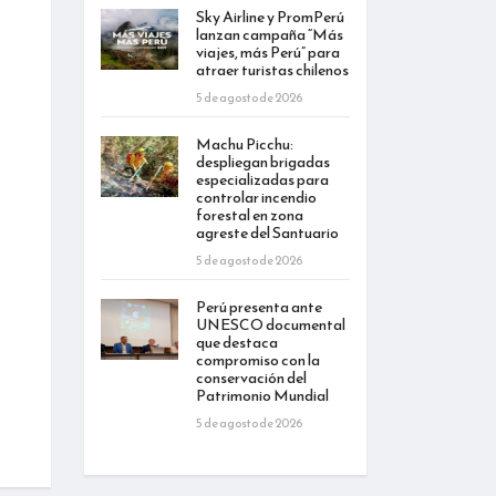
Sky Airline y PromPerú
lanzan campaña “Más
viajes, más Perú” para
atraer turistas chilenos
5 de agosto de 2026
Machu Picchu:
despliegan brigadas
especializadas para
controlar incendio
forestal en zona
agreste del Santuario
5 de agosto de 2026
Perú presenta ante
UNESCO documental
que destaca
compromiso con la
conservación del
Patrimonio Mundial
5 de agosto de 2026