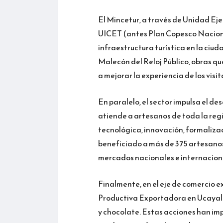
El Mincetur, a través de Unidad Eje
UICET (antes Plan Copesco Naciona
infraestructura turística en la ciud
Malecón del Reloj Público, obras que
a mejorar la experiencia de los visita
En paralelo, el sector impulsa el d
atiende a artesanos de toda la regi
tecnológica, innovación, formalizac
beneficiado a más de 375 artesano
mercados nacionales e internacion
Finalmente, en el eje de comercio e
Productiva Exportadora en Ucayali
y chocolate. Estas acciones han i