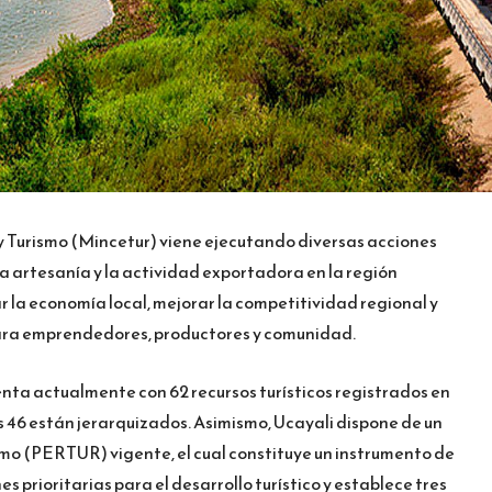
 y Turismo (Mincetur) viene ejecutando diversas acciones
la artesanía y la actividad exportadora en la región
ar la economía local, mejorar la competitividad regional y
ra emprendedores, productores y comunidad.
enta actualmente con 62 recursos turísticos registrados en
es 46 están jerarquizados. Asimismo, Ucayali dispone de un
mo (PERTUR) vigente, el cual constituye un instrumento de
s prioritarias para el desarrollo turístico y establece tres