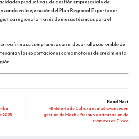
acidades productivas, de gestión empresarial y de
anzando en la ejecución del Plan Regional Exportador
ogística regional a través de mesas técnicas para el
ur reafirma su compromiso con el desarrollo sostenible de
artesanía y las exportaciones como motores de crecimiento
egión.
Read Next
amba
Ministerio de Cultura evaluó avances en
s 2025
gestión de Machu Picchu y optimización de
trámites en Cusco