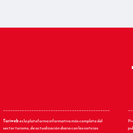
_____________________________________________
__
Turiweb
es la plataforma informativa más completa del
Pr
sector turismo, de actualización diaria con las noticias
pu