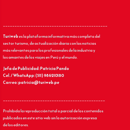
_____________________________________________
Turiweb
es la plataforma informativa más completa del
sector turismo, de actualización diaria con las noticias
más relevantes para los profesionales de la industria y
los amantes de los viajes en Perú y el mundo.
Jefa de Publicidad: Patricia Pando
Cel. / WhatsApp: (511) 986210180
Correo: patricia@turiweb.pe
____________________________________________
Prohibida la reproducción total o parcial de los contenidos
publicados en este sitio web sin la autorización expresa
de los editores.