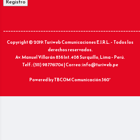
______________________________________________________
Copyright © 2019: Turiweb Comunicaciones E.I.R.L. – Todos los
derechos reservados.
Av. Manuel Villarán 856 Int. 408 Surquillo, Lima – Perú.
Telf.: (511) 987761704 | Correo: info@turiweb.pe
Powered by
TBCOM Comunicación 360°