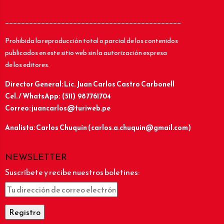
____________________________________________
Prohibida la reproducción total o parcial de los contenidos
publicados en este sitio web sin la autorización expresa
de los editores.
Director General: Lic.
Juan Carlos Castro Carbonell
Cel. / WhatsApp: (511) 987761704
Correo: juancarlos@turiweb.pe
Analista: Carlos Chuquín (carlos.a.chuquin@gmail.com)
NEWSLETTER
Suscríbete y recibe nuestros boletines: