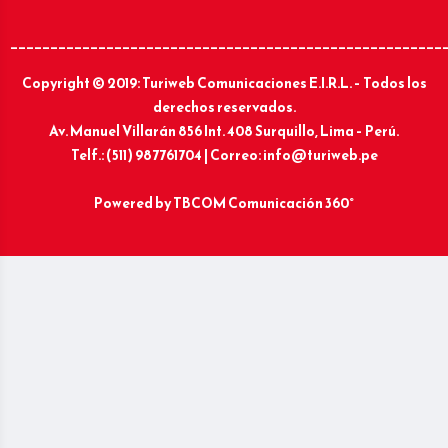
______________________________________________________
Copyright © 2019: Turiweb Comunicaciones E.I.R.L. – Todos los
derechos reservados.
Av. Manuel Villarán 856 Int. 408 Surquillo, Lima – Perú.
Telf.: (511) 987761704 | Correo: info@turiweb.pe
Powered by
TBCOM Comunicación 360°