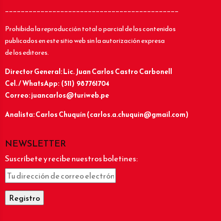
____________________________________________
Prohibida la reproducción total o parcial de los contenidos
publicados en este sitio web sin la autorización expresa
de los editores.
Director General: Lic.
Juan Carlos Castro Carbonell
Cel. / WhatsApp: (511) 987761704
Correo: juancarlos@turiweb.pe
Analista: Carlos Chuquín (carlos.a.chuquin@gmail.com)
NEWSLETTER
Suscríbete y recibe nuestros boletines: