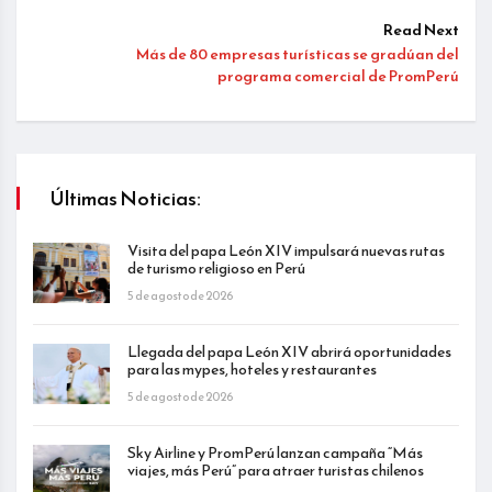
Read Next
Más de 80 empresas turísticas se gradúan del
programa comercial de PromPerú
Últimas Noticias:
Visita del papa León XIV impulsará nuevas rutas
de turismo religioso en Perú
5 de agosto de 2026
Llegada del papa León XIV abrirá oportunidades
para las mypes, hoteles y restaurantes
5 de agosto de 2026
Sky Airline y PromPerú lanzan campaña “Más
viajes, más Perú” para atraer turistas chilenos