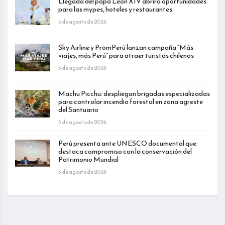
Llegada del papa León XIV abrirá oportunidades
para las mypes, hoteles y restaurantes
5 de agosto de 2026
Sky Airline y PromPerú lanzan campaña “Más
viajes, más Perú” para atraer turistas chilenos
5 de agosto de 2026
Machu Picchu: despliegan brigadas especializadas
para controlar incendio forestal en zona agreste
del Santuario
5 de agosto de 2026
Perú presenta ante UNESCO documental que
destaca compromiso con la conservación del
Patrimonio Mundial
5 de agosto de 2026