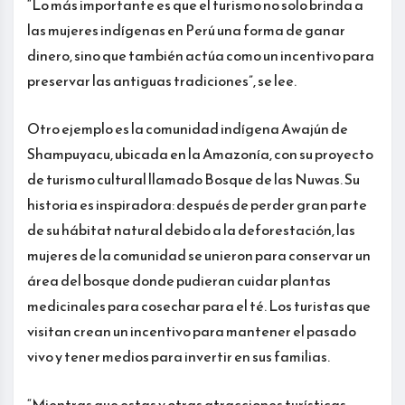
“Lo más importante es que el turismo no solo brinda a
las mujeres indígenas en Perú una forma de ganar
dinero, sino que también actúa como un incentivo para
preservar las antiguas tradiciones”, se lee.
Otro ejemplo es la comunidad indígena Awajún de
Shampuyacu, ubicada en la Amazonía, con su proyecto
de turismo cultural llamado Bosque de las Nuwas. Su
historia es inspiradora: después de perder gran parte
de su hábitat natural debido a la deforestación, las
mujeres de la comunidad se unieron para conservar un
área del bosque donde pudieran cuidar plantas
medicinales para cosechar para el té. Los turistas que
visitan crean un incentivo para mantener el pasado
vivo y tener medios para invertir en sus familias.
“Mientras que estas y otras atracciones turísticas