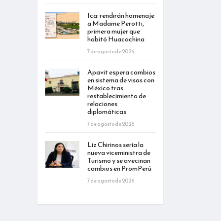
Ica: rendirán homenaje
a Madame Perotti,
primera mujer que
habitó Huacachina
7 de agosto de 2026
Apavit espera cambios
en sistema de visas con
México tras
restablecimiento de
relaciones
diplomáticas
7 de agosto de 2026
Liz Chirinos sería la
nueva viceministra de
Turismo y se avecinan
cambios en PromPerú
7 de agosto de 2026