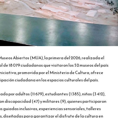
useos Abiertos (MUA), la primera del 2026, realizada el
al de 18 079 ciudadanos que visitaron los 52 museos del país
niciativa, promovida por el Ministerio de Cultura, ofrece
ipación ciudadana en los espacios culturales del país.
o por adultos (11 679), estudiantes (1 385), niños (3 412),
on discapacidad (47) y militares (9), quienes participaron
s guiadas inclusivas, experiencias sensoriales, talleres
s, diseñadas para garantizar el disfrute de la cultura en