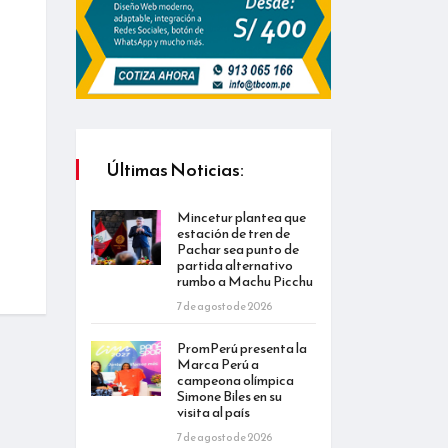
Últimas Noticias:
Mincetur plantea que
estación de tren de
Pachar sea punto de
partida alternativo
rumbo a Machu Picchu
7 de agosto de 2026
PromPerú presenta la
Marca Perú a
campeona olímpica
Simone Biles en su
visita al país
7 de agosto de 2026