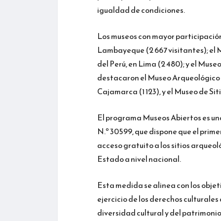
igualdad de condiciones.
Los museos con mayor participación
Lambayeque (2 667 visitantes); el 
del Perú, en Lima (2 480); y el Muse
destacaron el Museo Arqueológico 
Cajamarca (1 123), y el Museo de S
El programa Museos Abiertos es una 
N.º 30599, que dispone que el pri
acceso gratuito a los sitios arqueol
Estado a nivel nacional.
Esta medida se alinea con los objet
ejercicio de los derechos culturales
diversidad cultural y del patrimonio 