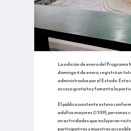
La edición de enero del Programa M
domingo 4 de enero, registró un tot
administrados por el Estado. Esta i
acceso gratuito y fomenta la partic
El público asistente estuvo conformad
adultos mayores (1 529), personas c
en actividades que incluyeron visita
participativos y muestras accesible