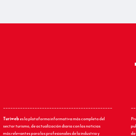
_____________________________________________
__
Turiweb
es la plataforma informativa más completa del
Pr
sector turismo, de actualización diaria con las noticias
pu
más relevantes para los profesionales de la industria y
de 