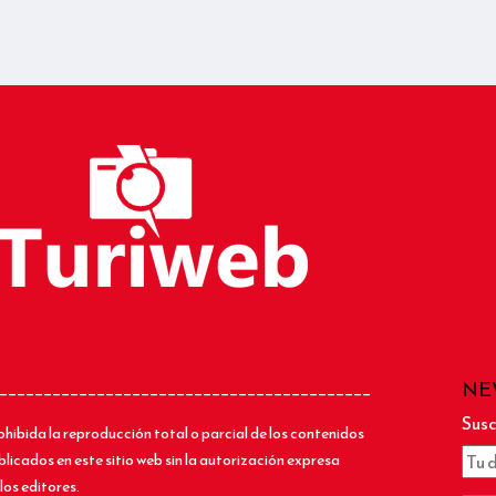
NE
__________________________________________
Susc
ohibida la reproducción total o parcial de los contenidos
blicados en este sitio web sin la autorización expresa
los editores.